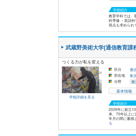
学校紹介
教育学科では、
科専修 ・英語
視点も求められ
武蔵野美術大学[通信教育課程
つくる力が私を変える
区分
通
所在地
東
分野
教
基本情報
学校詳細を見る
学校紹介
2029年に創
来、70年以上
年月の間に蓄積
る