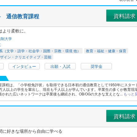
資料請求
科 通信教育課程
はより柔軟に。
信制大学
京
系（文学・語学・社会学・国際・宗教・環境 他）
教育・福祉・健康・保育
ザイン・クリエイティブ・芸能
インタビュー
出願・入試
奨学金
育課程は、「小学校免許状」を取得できる日本初の通信教育として1950年にスター
6万人以上の学生を輩出し、現在も千人以上が学んでいます。卒業生の多くが教育現
かれた広いネットワークは卒業後も継続され、OB/OGの大きな支えとな...
もっと
資料請求
間に好きな場所から自由に学べる