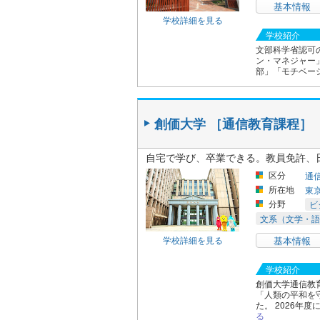
基本情報
学校詳細を見る
学校紹介
文部科学省認可
ン・マネジャー
部」「モチベー
創価大学 ［通信教育課程］
自宅で学び、卒業できる。教員免許、
区分
通
所在地
東
分野
ビ
文系（文学・語
学校詳細を見る
基本情報
学校紹介
創価大学通信教
「人類の平和を
た。 2026年
る