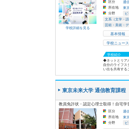
区分
通
所在地
東
分野
ビ
文系（文学・語
芸術・美術・デ
学校詳細を見る
基本情報
学校ニュース
学校紹介
◆ネットとリア
自分のライフス
い出を共有する
東京未来大学 通信教育課程
教員免許状・認定心理士取得！自宅学
区分
通
所在地
東
分野
ビ