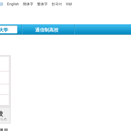
語
English
簡体字
繁体字
한국어
Việt
大学
通信制高校
校
ました