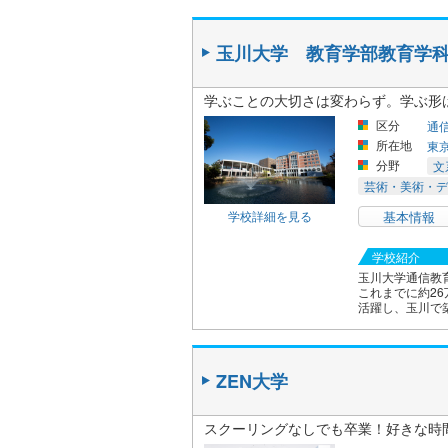
玉川大学 教育学部教育学
学ぶことの大切さは変わらず。学ぶ形
区分
通
所在地
東
分野
文
芸術・美術・デ
学校詳細を見る
基本情報
学校紹介
玉川大学通信教
これまでに約2
活躍し、玉川で築
ZEN大学
スクーリングなしでも卒業！好きな時