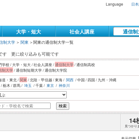
Language
日本
大学・短大
社会人講座
通信制
信制大学
＞
関東
＞
関東の通信制大学一覧
果です
更に絞り込みも可能です
門学校 / 大学・短大 / 社会人講座 /
通信制大学
/ 通信制高校
信制大学
/ 通信制短期大学 / 通信制大学院
海道・東北 /
関東
/ 北陸・甲信越 / 東海 /
関西
/ 中国 / 四国 / 九州・沖縄
 / 栃木 / 群馬 /
埼玉
/ 千葉 /
東京
/
神奈川
検索
14
見つかり
表示切替