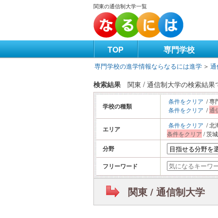
関東の通信制大学一覧
TOP
専門学校
専門学校の進学情報ならなるには進学
＞
通
検索結果
関東 / 通信制大学の検索結
条件をクリア
/ 専
学校の種類
条件をクリア
/
通
条件をクリア
/ 北
エリア
条件をクリア
/ 茨城
分野
フリーワード
関東 / 通信制大学