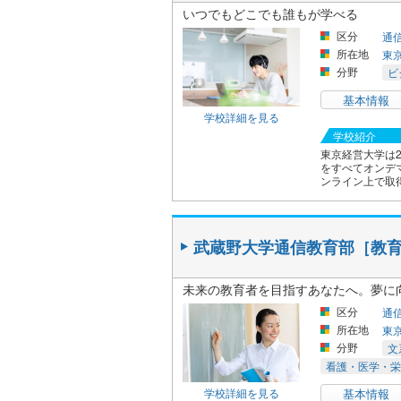
いつでもどこでも誰もが学べる
区分
通
所在地
東
分野
ビ
基本情報
学校詳細を見る
学校紹介
東京経営大学は
をすべてオンデ
ンライン上で取
武蔵野大学通信教育部［教育
未来の教育者を目指すあなたへ。夢に
区分
通
所在地
東
分野
文
看護・医学・栄
学校詳細を見る
基本情報