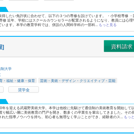
取得したい免許状に合わせて、以下の３つの専修を設けています。 ・小学校専修 ・
科専修 近年、学校にはスクールカウンセラーが配置されるようになり、教員には心理
ています。本学の教育学科では、併設の人間科学科の一部科...
もっと見る
資料請求
]
信制大学
京
育・福祉・健康・保育
芸術・美術・デザイン・クリエイティブ・芸能
奨学金
立100年を迎える武蔵野美術大学。本学は他校に先駆けて通信制の美術教育を開始して
に渡り幅広い層に美術教育の門戸を開き、数多くの卒業生を輩出してきました。その
された指導ノウハウを持ち、初心者も無理なく学ぶことができ、経験者のス...
もっ