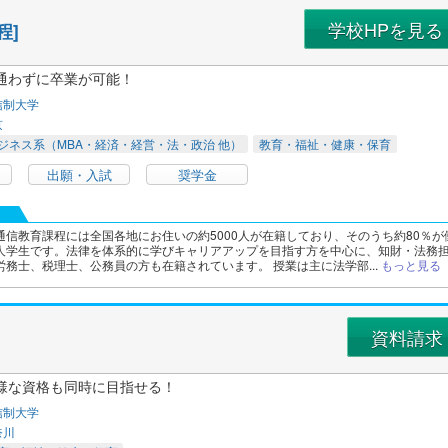
学校HPを見る
程]
通わずに卒業が可能！
信制大学
京
ジネス系（MBA・経済・経営・法・政治 他）
教育・福祉・健康・保育
出願・入試
奨学金
通信教育課程には全国各地にお住いの約5000人が在籍しており、そのうち約80％が
人学生です。法律を体系的に学びキャリアアップを目指す方を中心に、知財・法務
務士、税理士、公務員の方も在籍されています。 授業は主に法学部...
もっと見る
資料請求
様な資格も同時に目指せる！
信制大学
奈川