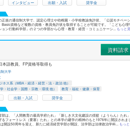
インタビュー
出願・入試
奨学金
の正規の通信制大学で、認定心理士や幼稚園・小学校教諭免許状、「公認モチベー
」Basic資格など複数の資格・教員免許状を取得することが可能です。「こども心理
ション行動科学部」の２つの学部から心理・教育・経営・コミュニケーシ...
もっと
資料請求
日本語教員、FP資格等取得も
信制大学
京
ジネス系（MBA・経済・経営・法・政治 他）
学・社会学・国際・宗教・環境 他）
教育・福祉・健康・保育
出願・入試
奨学金
育部は、「人間教育の最高学府たれ」「新しき大文化建設の揺籃（ようらん）たれ
守るフォートレス（要塞）たれ」との本学の建学の精神のもと1976年に開設されま
度には開設50周年を迎え、新たに経済経営学部が開設、法学部は法律政治学科...
もっと