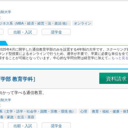
信制大学
京
ジネス系（MBA・経済・経営・法・政治 他）
オンライン
出願・入試
奨学金
2025年4月に開学した通信教育学部のみを設置する4年制の大学です。スクーリング
マンド型授業によるオンラインで行うため、通学が不要で、卒業に必要な単位を全
得することが可能となっています。中心的な学問分野は経営学に加えて...
もっと見
資料請求
学部 教育学科］
向かって学べる通信教育。
信制大学
京
系（文学・語学・社会学・国際・宗教・環境 他）
心理
教育・福祉・健康・保
養・家政・生活・美容
出願・入試
奨学金