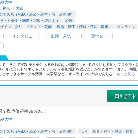
信制大学
京
神奈川
大阪
ジネス系（MBA・経済・経営・法・政治 他）
学・社会学・国際・宗教・環境 他）
心理
ザイン・クリエイティブ・芸能
理系（理工・情報・IT系・建築）
オンライン
インタビュー
出願・入試
奨学金
ルで、学んで実践 実社会にある正解のない問題について取り組む多彩なプログラム
タイルに合わせてネットとリアルから参加場所を選ぶことができます。 また、仲間
ことができるサークル活動・大学祭など、オンラインの大学でありな...
もっと見る
資料請求
習で単位修得率86％以上
信制大学
京
ジネス系（MBA・経済・経営・法・政治 他）
心理
教育・福祉・健康・保育