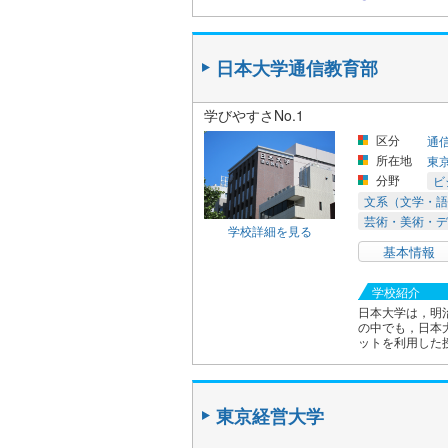
日本大学通信教育部
学びやすさNo.1
区分
通
所在地
東
分野
ビ
文系（文学・語
芸術・美術・デ
学校詳細を見る
基本情報
学校紹介
日本大学は，明
の中でも，日本
ットを利用した
東京経営大学