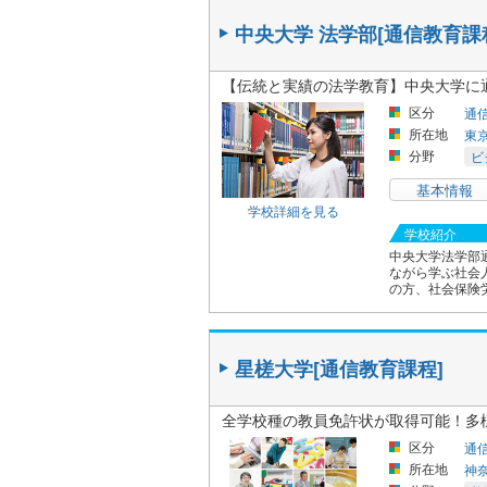
中央大学 法学部[通信教育課
【伝統と実績の法学教育】中央大学に
区分
通
所在地
東
分野
ビ
基本情報
学校詳細を見る
学校紹介
中央大学法学部
ながら学ぶ社会
の方、社会保険労
星槎大学[通信教育課程]
全学校種の教員免許状が取得可能！多
区分
通
所在地
神