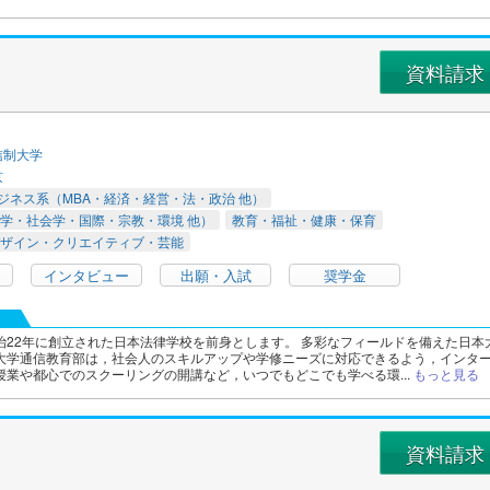
資料請求
信制大学
京
ジネス系（MBA・経済・経営・法・政治 他）
学・社会学・国際・宗教・環境 他）
教育・福祉・健康・保育
ザイン・クリエイティブ・芸能
インタビュー
出願・入試
奨学金
治22年に創立された日本法律学校を前身とします。 多彩なフィールドを備えた日本
大学通信教育部は，社会人のスキルアップや学修ニーズに対応できるよう，インタ
授業や都心でのスクーリングの開講など，いつでもどこでも学べる環...
もっと見る
資料請求