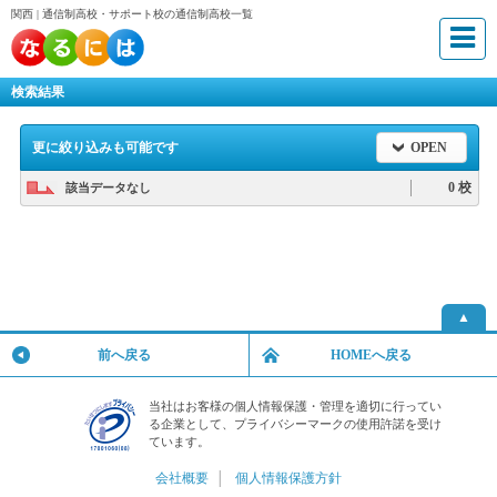
関西 | 通信制高校・サポート校の通信制高校一覧
検索結果
更に絞り込みも可能です
OPEN
0 校
該当データなし
▲
前へ戻る
HOMEへ戻る
当社はお客様の個人情報保護・管理を適切に行ってい
る企業として、プライバシーマークの使用許諾を受け
ています。
会社概要
│
個人情報保護方針