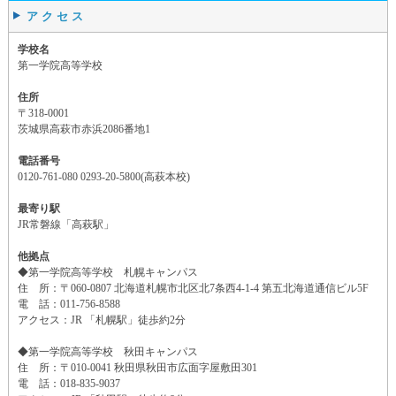
アクセス
学校名
第一学院高等学校
住所
〒318-0001
茨城県高萩市赤浜2086番地1
電話番号
0120-761-080 0293-20-5800(高萩本校)
最寄り駅
JR常磐線「高萩駅」
他拠点
◆第一学院高等学校 札幌キャンパス
住 所：〒060-0807 北海道札幌市北区北7条西4-1-4 第五北海道通信ビル5F
電 話：011-756-8588
アクセス：JR 「札幌駅」徒歩約2分
◆第一学院高等学校 秋田キャンパス
住 所：〒010-0041 秋田県秋田市広面字屋敷田301
電 話：018-835-9037