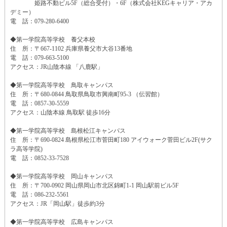
姫路不動ビル5F（総合受付）・6F（株式会社KEGキャリア・アカ
デミー）
電 話：079-280-6400
◆第一学院高等学校 養父本校
住 所：〒667-1102 兵庫県養父市大谷13番地
電 話：079-663-5100
アクセス：JR山陰本線 「八鹿駅」
◆第一学院高等学校 鳥取キャンパス
住 所：〒680-0844 鳥取県鳥取市興南町95-3 （伝習館）
電 話：0857-30-5559
アクセス：山陰本線 鳥取駅 徒歩16分
◆第一学院高等学校 島根松江キャンパス
住 所：〒690-0824 島根県松江市菅田町180 アイウォーク菅田ビル2F(サク
ラ高等学院)
電 話：0852-33-7528
◆第一学院高等学校 岡山キャンパス
住 所：〒700-0902 岡山県岡山市北区錦町1-1 岡山駅前ビル5F
電 話：086-232-5561
アクセス：JR「岡山駅」徒歩約3分
◆第一学院高等学校 広島キャンパス