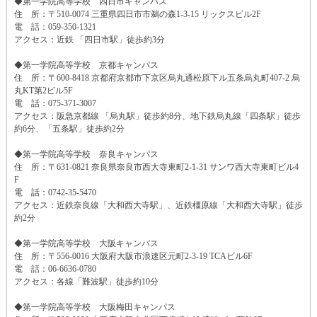
◆第一学院高等学校 四日市キャンパス
住 所：〒510-0074 三重県四日市市鵜の森1-3-15 リックスビル2F
電 話：059-350-1321
アクセス：近鉄 「四日市駅」徒歩約3分
◆第一学院高等学校 京都キャンパス
住 所：〒600-8418 京都府京都市下京区烏丸通松原下ル五条烏丸町407-2 烏
丸KT第2ビル5F
電 話：075-371-3007
アクセス：阪急京都線 「烏丸駅」徒歩約8分、地下鉄烏丸線「四条駅」徒歩
約6分、「五条駅」徒歩約2分
◆第一学院高等学校 奈良キャンパス
住 所：〒631-0821 奈良県奈良市西大寺東町2-1-31 サンワ西大寺東町ビル4
F
電 話：0742-35-5470
アクセス：近鉄奈良線「大和西大寺駅」、近鉄橿原線「大和西大寺駅」徒歩
約2分
◆第一学院高等学校 大阪キャンパス
住 所：〒556-0016 大阪府大阪市浪速区元町2-3-19 TCAビル6F
電 話：06-6636-0780
アクセス：各線「難波駅」徒歩約10分
◆第一学院高等学校 大阪梅田キャンパス