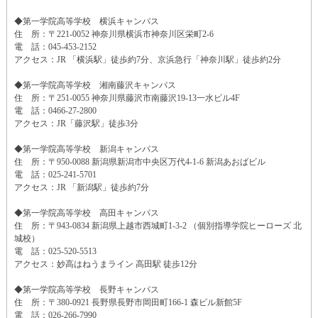
◆第一学院高等学校 横浜キャンパス
住 所：〒221-0052 神奈川県横浜市神奈川区栄町2-6
電 話：045-453-2152
アクセス：JR 「横浜駅」徒歩約7分、京浜急行「神奈川駅」徒歩約2分
◆第一学院高等学校 湘南藤沢キャンパス
住 所：〒251-0055 神奈川県藤沢市南藤沢19-13一水ビル4F
電 話：0466-27-2800
アクセス：JR「藤沢駅」徒歩3分
◆第一学院高等学校 新潟キャンパス
住 所：〒950-0088 新潟県新潟市中央区万代4-1-6 新潟あおばビル
電 話：025-241-5701
アクセス：JR 「新潟駅」徒歩約7分
◆第一学院高等学校 高田キャンパス
住 所：〒943-0834 新潟県上越市西城町1-3-2 （個別指導学院ヒーローズ 北
城校）
電 話：025-520-5513
アクセス：妙高はねうまライン 高田駅 徒歩12分
◆第一学院高等学校 長野キャンパス
住 所：〒380-0921 長野県長野市岡田町166-1 森ビル新館5F
電 話：026-266-7990