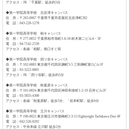
アクセス：JR 「千葉駅」徒歩約5分
◆第一学院高等学校 北谷津キャンパス
住 所：〒265-0067 千葉県千葉市若葉区北谷津町282
電 話：043-228-1278
◆第一学院高等学校 柏キャンパス
住 所：〒277-0852 千葉県柏市旭町1-6-18 鈴木第二ビル4・5F
電 話：04-7142-2530
アクセス：各線「柏駅」南口すぐ前
◆第一学院高等学校 四ツ谷キャンパス
住 所：〒102-0083 東京都千代田区麹町5-5 三和麹町第2ビル1F
電 話：03-3222-0801
アクセス：JR 「四ツ谷駅」徒歩約5分
◆第一学院高等学校 秋葉原キャンパス
住 所：〒101-0024 東京都千代田区神田和泉町1-2-19 石井ビル2F
電 話：03-5835-4300
アクセス：各線「秋葉原駅」徒歩5分、「岩本町駅」徒歩6分
◆第一学院高等学校 立川キャンパス
住 所：〒190-0023 東京都立川市柴崎町2-3-13 Eightyeight Tachikawa Duo 4F
電 話：042-526-0292
アクセス：中央本線 立川駅 徒歩2分