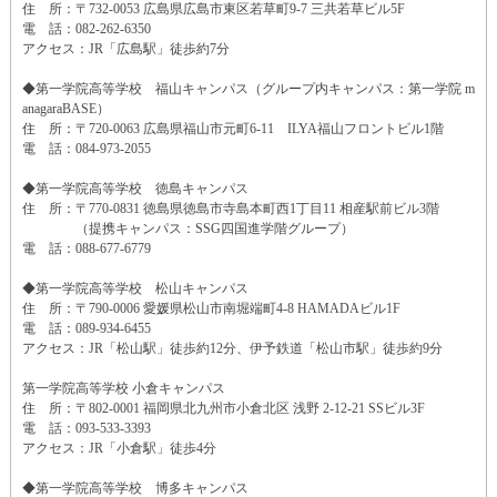
住 所：〒732-0053 広島県広島市東区若草町9-7 三共若草ビル5F
電 話：082-262-6350
アクセス：JR「広島駅」徒歩約7分
◆第一学院高等学校 福山キャンパス（グループ内キャンパス：第一学院 m
anagaraBASE）
住 所：〒720-0063 広島県福山市元町6-11 ILYA福山フロントビル1階
電 話：084-973-2055
◆第一学院高等学校 徳島キャンパス
住 所：〒770-0831 徳島県徳島市寺島本町西1丁目11 相産駅前ビル3階
（提携キャンパス：SSG四国進学階グループ）
電 話：088-677-6779
◆第一学院高等学校 松山キャンパス
住 所：〒790-0006 愛媛県松山市南堀端町4-8 HAMADAビル1F
電 話：089-934-6455
アクセス：JR「松山駅」徒歩約12分、伊予鉄道「松山市駅」徒歩約9分
第一学院高等学校 小倉キャンパス
住 所：〒802-0001 福岡県北九州市小倉北区 浅野 2-12-21 SSビル3F
電 話：093-533-3393
アクセス：JR「小倉駅」徒歩4分
◆第一学院高等学校 博多キャンパス