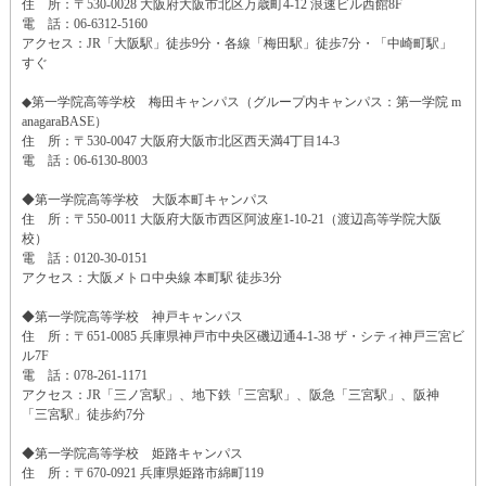
住 所：〒530-0028 大阪府大阪市北区万歳町4-12 浪速ビル西館8F
電 話：06-6312-5160
アクセス：JR「大阪駅」徒歩9分・各線「梅田駅」徒歩7分・「中崎町駅」
すぐ
◆第一学院高等学校 梅田キャンパス（グループ内キャンパス：第一学院 m
anagaraBASE）
住 所：〒530-0047 大阪府大阪市北区西天満4丁目14-3
電 話：06-6130-8003
◆第一学院高等学校 大阪本町キャンパス
住 所：〒550-0011 大阪府大阪市西区阿波座1-10-21（渡辺高等学院大阪
校）
電 話：0120-30-0151
アクセス：大阪メトロ中央線 本町駅 徒歩3分
◆第一学院高等学校 神戸キャンパス
住 所：〒651-0085 兵庫県神戸市中央区磯辺通4-1-38 ザ・シティ神戸三宮ビ
ル7F
電 話：078-261-1171
アクセス：JR「三ノ宮駅」、地下鉄「三宮駅」、阪急「三宮駅」、阪神
「三宮駅」徒歩約7分
◆第一学院高等学校 姫路キャンパス
住 所：〒670-0921 兵庫県姫路市綿町119