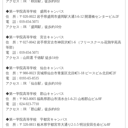
アクセス：JR 「秋田駅」徒歩約8分
◆第一学院高等学校 盛岡キャンパス
住 所：〒020-0022 岩手県盛岡市盛岡駅大通3-6-12 開運橋センタービル2F
電 話：019-654-5071
アクセス：JR 「盛岡駅」徒歩約10分
◆第一学院高等学校 宮古キャンパス
住 所：〒027-0042 岩手県宮古市神田沢町1-6 （フリースクール花鶏学苑高
等部）
電 話：019-654-5071
アクセス：山田選 千徳駅 徒歩14分
◆第一学院高等学校 仙台キャンパス
住 所：〒980-0023 宮城県仙台市青葉区北目町1-18 ピースビル北目町2F
電 話：0193-65-8535
アクセス：JR 「仙台駅」徒歩約10分
◆第一学院高等学校 郡山キャンパス
住 所：〒963-8005 福島県郡山市清水台1-6-21 山相郡山ビル9F
電 話：024-923-7710
アクセス：JR 「郡山駅」徒歩約8分
◆第一学院高等学校 宇都宮キャンパス
住 所：〒320-0811 栃木県宇都宮市大通り2-1-5 明治安田生命ビル8F