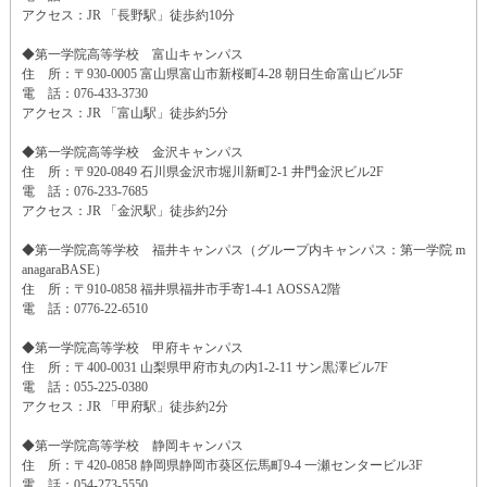
アクセス：JR 「長野駅」徒歩約10分
◆第一学院高等学校 富山キャンパス
住 所：〒930-0005 富山県富山市新桜町4-28 朝日生命富山ビル5F
電 話：076-433-3730
アクセス：JR 「富山駅」徒歩約5分
◆第一学院高等学校 金沢キャンパス
住 所：〒920-0849 石川県金沢市堀川新町2-1 井門金沢ビル2F
電 話：076-233-7685
アクセス：JR 「金沢駅」徒歩約2分
◆第一学院高等学校 福井キャンパス（グループ内キャンパス：第一学院 m
anagaraBASE）
住 所：〒910-0858 福井県福井市手寄1-4-1 AOSSA2階
電 話：0776-22-6510
◆第一学院高等学校 甲府キャンパス
住 所：〒400-0031 山梨県甲府市丸の内1-2-11 サン黒澤ビル7F
電 話：055-225-0380
アクセス：JR 「甲府駅」徒歩約2分
◆第一学院高等学校 静岡キャンパス
住 所：〒420-0858 静岡県静岡市葵区伝馬町9-4 一瀬センタービル3F
電 話：054-273-5550