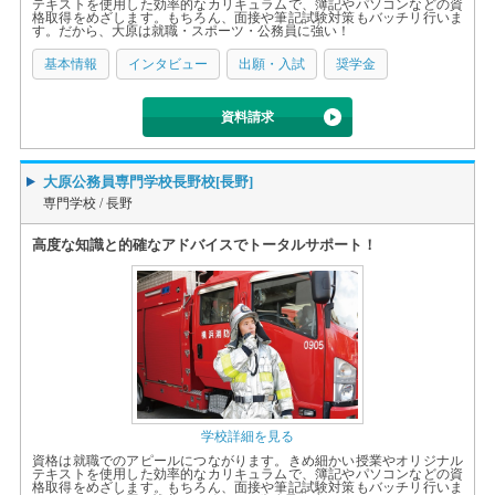
テキストを使用した効率的なカリキュラムで、簿記やパソコンなどの資
格取得をめざします。もちろん、面接や筆記試験対策もバッチリ行いま
す。だから、大原は就職・スポーツ・公務員に強い！
基本情報
インタビュー
出願・入試
奨学金
資料請求
大原公務員専門学校長野校[長野]
専門学校 /
長野
高度な知識と的確なアドバイスでトータルサポート！
学校詳細を見る
資格は就職でのアピールにつながります。きめ細かい授業やオリジナル
テキストを使用した効率的なカリキュラムで、簿記やパソコンなどの資
格取得をめざします。もちろん、面接や筆記試験対策もバッチリ行いま