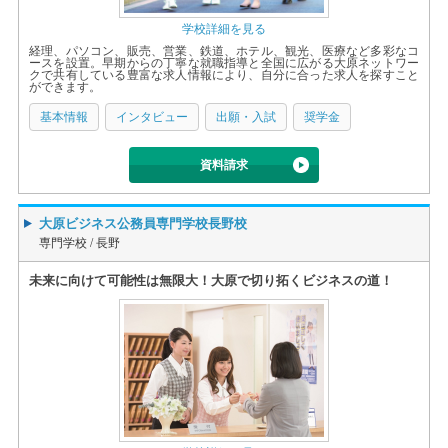
学校詳細を見る
経理、パソコン、販売、営業、鉄道、ホテル、観光、医療など多彩なコ
ースを設置。早期からの丁寧な就職指導と全国に広がる大原ネットワー
クで共有している豊富な求人情報により、自分に合った求人を探すこと
ができます。
基本情報
インタビュー
出願・入試
奨学金
資料請求
大原ビジネス公務員専門学校長野校
専門学校 /
長野
未来に向けて可能性は無限大！大原で切り拓くビジネスの道！