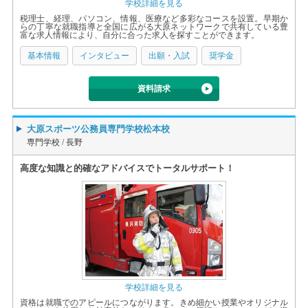
学校詳細を見る
税理士、経理、パソコン、情報、医療など多彩なコースを設置。早期か
らの丁寧な就職指導と全国に広がる大原ネットワークで共有している豊
富な求人情報により、自分に合った求人を探すことができます。
基本情報
インタビュー
出願・入試
奨学金
資料請求
大原スポーツ公務員専門学校松本校
専門学校 /
長野
高度な知識と的確なアドバイスでトータルサポート！
学校詳細を見る
資格は就職でのアピールにつながります。きめ細かい授業やオリジナル