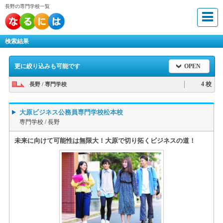
長野の専門学校一覧
検索結果
更に絞り込みも可能です
OPEN
4 校
長野 / 専門学校
大原ビジネス公務員専門学校松本校
専門学校 /
長野
未来に向けて可能性は無限大！大原で切り拓くビジネスの道！