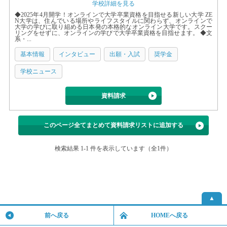
学校詳細を見る
◆2025年4月開学！オンラインで大学卒業資格を目指せる新しい大学 ZE
N大学は、住んでいる場所やライフスタイルに関わらず、オンラインで
大学の学びに取り組める日本発の本格的なオンライン大学です。スクー
リングをせずに、オンラインの学びで大学卒業資格を目指せます。 ◆文
系・...
基本情報
インタビュー
出願・入試
奨学金
学校ニュース
資料請求
このページ全てまとめて資料請求リストに追加する
検索結果 1-1 件を表示しています（全1件）
▲
前へ戻る
HOMEへ戻る