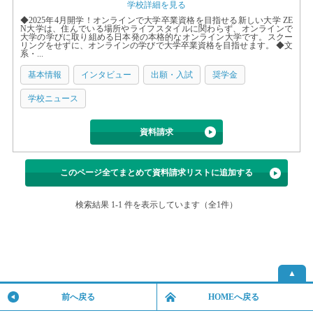
学校詳細を見る
◆2025年4月開学！オンラインで大学卒業資格を目指せる新しい大学 ZE
N大学は、住んでいる場所やライフスタイルに関わらず、オンラインで
大学の学びに取り組める日本発の本格的なオンライン大学です。スクー
リングをせずに、オンラインの学びで大学卒業資格を目指せます。 ◆文
系・...
基本情報
インタビュー
出願・入試
奨学金
学校ニュース
資料請求
このページ全てまとめて資料請求リストに追加する
検索結果 1-1 件を表示しています（全1件）
▲
前へ戻る
HOMEへ戻る