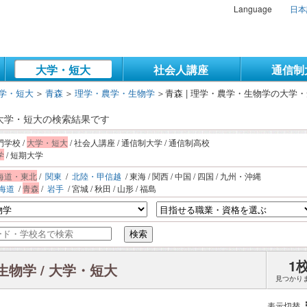
Language
日本
大学・短大
社会人講座
通信制
学・短大
＞
青森
＞
理学・農学・生物学
＞
青森 | 理学・農学・生物学の大学
/ 大学・短大の検索結果です
門学校 /
大学・短大
/ 社会人講座 / 通信制大学 / 通信制高校
学
/ 短期大学
海道・東北
/
関東
/
北陸・甲信越
/ 東海 / 関西 / 中国 / 四国 / 九州・沖縄
海道
/
青森
/
岩手
/ 宮城 / 秋田 / 山形 / 福島
検索
1
生物学 / 大学・短大
見つかり
表示切替