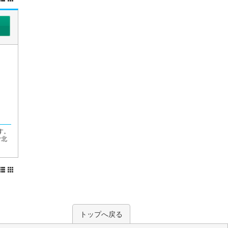
す。
む北
トップへ戻る