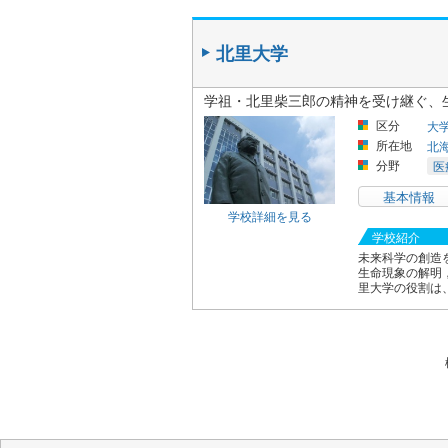
北里大学
学祖・北里柴三郎の精神を受け継ぐ、
区分
大
所在地
北
分野
医
基本情報
学校詳細を見る
学校紹介
未来科学の創造
生命現象の解明
里大学の役割は