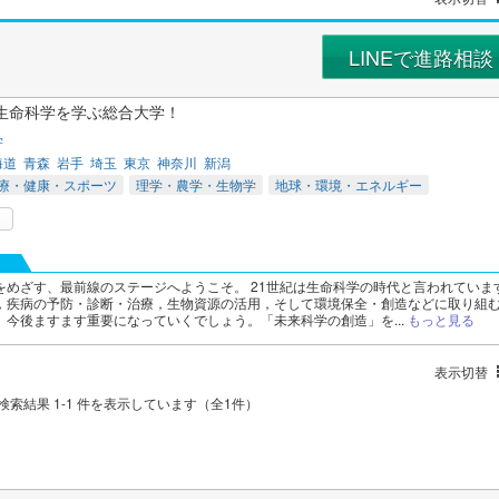
LINEで進路相談
生命科学を学ぶ総合大学！
学
海道
青森
岩手
埼玉
東京
神奈川
新潟
療・健康・スポーツ
理学・農学・生物学
地球・環境・エネルギー
をめざす、最前線のステージへようこそ。 21世紀は生命科学の時代と言われていま
，疾病の予防・診断・治療，生物資源の活用，そして環境保全・創造などに取り組
、今後ますます重要になっていくでしょう。「未来科学の創造」を...
もっと見る
表示切替
検索結果 1-1 件を表示しています（全1件）