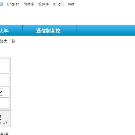
語
English
簡体字
繁体字
한국어
Việt
大学
通信制高校
・短大一覧
校
ました