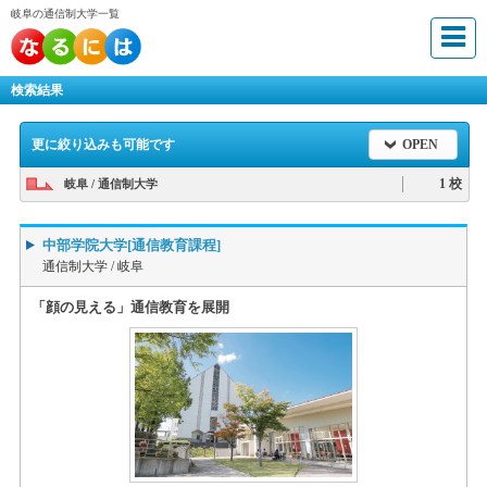
岐阜の通信制大学一覧
検索結果
更に絞り込みも可能です
OPEN
1 校
岐阜 / 通信制大学
中部学院大学[通信教育課程]
通信制大学 /
岐阜
「顔の見える」通信教育を展開