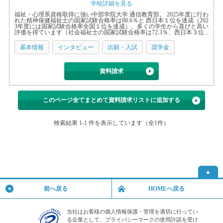
学校詳細を見る
福祉・心理系資格取得に強い中部学院大学 通信教育部。 2025年度に行わ
れた精神保健福祉士の国家試験合格率は88.6％と 西日本１位を達成（202
3年度には国家試験合格率全国１位を達成）。多くの学生から喜びと高い
評価を得ています（社会福祉士の国家試験合格率は72.3％、西日本３位...
基本情報
インタビュー
出願・入試
奨学金
資料請求
このページ全てまとめて資料請求リストに追加する
検索結果 1-1 件を表示しています（全1件）
▲
前へ戻る
HOMEへ戻る
当社はお客様の個人情報保護・管理を適切に行ってい
る企業として、プライバシーマークの使用許諾を受け