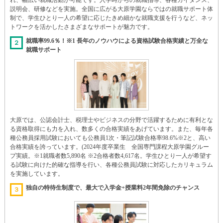
説明会、研修などを実施。全国に広がる大原学園ならではの就職サポート体
制で、学生ひとり一人の希望に応じたきめ細かな就職支援を行うなど、ネッ
トワークを活かしたさまざまなサポートが魅力です。
就職率99.6％！※1 長年のノウハウによる資格試験合格実績と万全な
２
就職サポート
大原では、公認会計士、税理士やビジネスの分野で活躍するために有利とな
る資格取得にも力を入れ、数多くの合格実績をあげています。また、毎年各
種公務員採用試験においても公務員1次・筆記試験合格率98.6%※2と、高い
合格実績を誇っています。(2024年度卒業生 全国専門課程大原学園グルー
プ実績。※1就職者数5,890名 ※2合格者数4,617名。学生ひとり一人が希望す
る試験に向けた的確な指導を行い、各種公務員試験に対応したカリキュラム
を実施しています。
独自の特待生制度で、最大で入学金+授業料2年間免除のチャンス
３