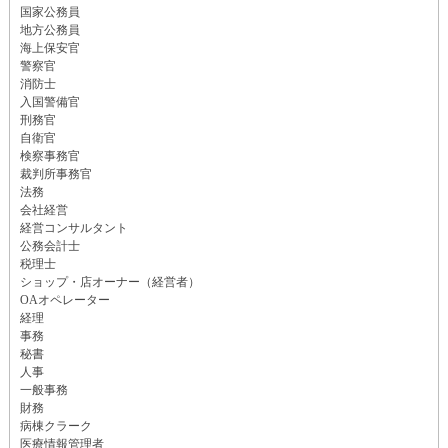
国家公務員
地方公務員
海上保安官
警察官
消防士
入国警備官
刑務官
自衛官
検察事務官
裁判所事務官
法務
会社経営
経営コンサルタント
公務会計士
税理士
ショップ・店オーナー（経営者）
OAオペレーター
経理
事務
秘書
人事
一般事務
財務
病棟クラーク
医療情報管理者