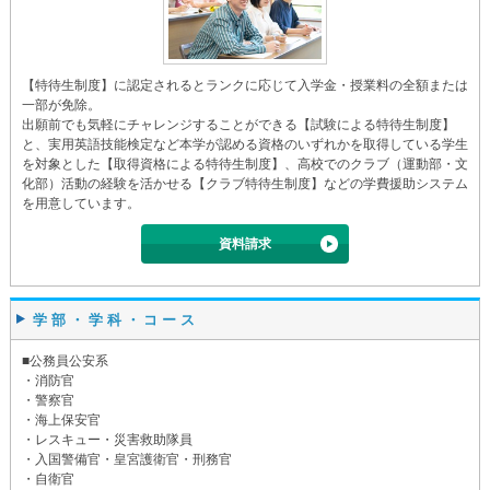
【特待生制度】に認定されるとランクに応じて入学金・授業料の全額または
一部が免除。
出願前でも気軽にチャレンジすることができる【試験による特待生制度】
と、実用英語技能検定など本学が認める資格のいずれかを取得している学生
を対象とした【取得資格による特待生制度】、高校でのクラブ（運動部・文
化部）活動の経験を活かせる【クラブ特待生制度】などの学費援助システム
を用意しています。
資料請求
学部・学科・コース
■公務員公安系
・消防官
・警察官
・海上保安官
・レスキュー・災害救助隊員
・入国警備官・皇宮護衛官・刑務官
・自衛官