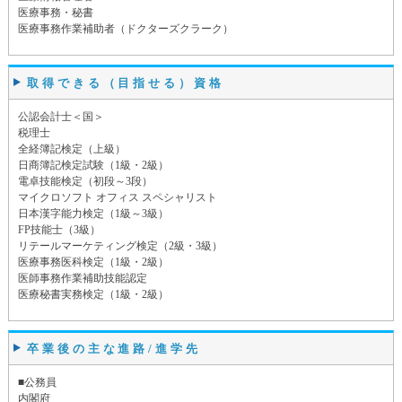
医療事務・秘書
医療事務作業補助者（ドクターズクラーク）
取得できる（目指せる）資格
公認会計士＜国＞
税理士
全経簿記検定（上級）
日商簿記検定試験（1級・2級）
電卓技能検定（初段～3段）
マイクロソフト オフィス スペシャリスト
日本漢字能力検定（1級～3級）
FP技能士（3級）
リテールマーケティング検定（2級・3級）
医療事務医科検定（1級・2級）
医師事務作業補助技能認定
医療秘書実務検定（1級・2級）
卒業後の主な進路/進学先
■公務員
内閣府