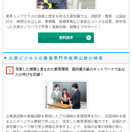
業界トップクラスの規模と歴史を誇る大原学園では、消防官・警察、公認会
計士、税理士をはじめ、事務職、医療事務など多彩なコースを設置。長年培
った大原のノウハウで手厚く資格合格・就職までサポート！
資料請求
大原ビジネス公務員専門学校岡山校の特長
充実した授業と恵まれた教育環境、国内最大級のネットワークであな
１
たの学びを応援！
公務員試験や資格試験を熟知したプロ講師が直接指導を行い、出題傾向を踏
まえたオリジナル教材で学ぶなど、充実した教育環境が魅力です。全国の大
原学園グループ校で求人情報を共有することで、全国の企業の情報が得ら
れ、幅広い就職活動が可能です。入学時からの就職指導、各種ガイダンス、