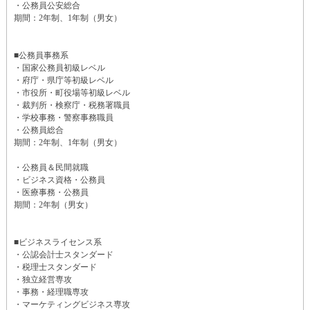
・公務員公安総合
期間：2年制、1年制（男女）
■公務員事務系
・国家公務員初級レベル
・府庁・県庁等初級レベル
・市役所・町役場等初級レベル
・裁判所・検察庁・税務署職員
・学校事務・警察事務職員
・公務員総合
期間：2年制、1年制（男女）
・公務員＆民間就職
・ビジネス資格・公務員
・医療事務・公務員
期間：2年制（男女）
■ビジネスライセンス系
・公認会計士スタンダード
・税理士スタンダード
・独立経営専攻
・事務・経理職専攻
・マーケティングビジネス専攻