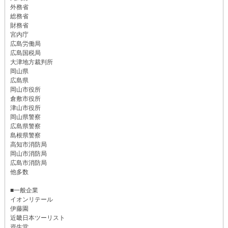
外務省
総務省
財務省
宮内庁
広島労働局
広島国税局
大津地方裁判所
岡山県
広島県
岡山市役所
倉敷市役所
津山市役所
岡山県警察
広島県警察
島根県警察
高知市消防局
岡山市消防局
広島市消防局
他多数
■一般企業
イオンリテール
伊藤園
近畿日本ツーリスト
資生堂