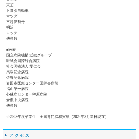
東芝
トヨタ自動車
マツダ
三越伊勢丹
明治
ロッテ
他多数
■医療
国立病院機構 近畿グループ
医誠会国際総合病院
社会医療法人 愛仁会
馬場記念病院
佐野記念病院
岩国市医療センター医師会病院
福山第一病院
心臓病センター榊原病院
倉敷中央病院
他多数
※2023年度卒業生 全国専門課程実績（2024年3月31日現在）
アクセス