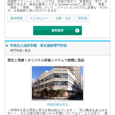
武蔵野ファッションカレッジでは、現場で役立つ、実践的な「学び」を
経験できます。独自の教育システム“incubate system”に基づき、「考案」
「創造」「接客」「表現」という、ファッションのプロに必要な「4つの
力」を実践的に身に付けていきます。
基本情報
インタビュー
出願・入試
奨学金
資料請求
学校法人池田学園 東京服飾専門学校
専門学校 /
東京
歴史と実績！オリジナル研修システムで就職に直結
学校詳細を見る
・80周年を迎え歴史と実力を兼ね揃えています ・「学ぶ機会をあらゆる
方へ！」そんな創立者の思いから学費についてはどこよりも安く ・施