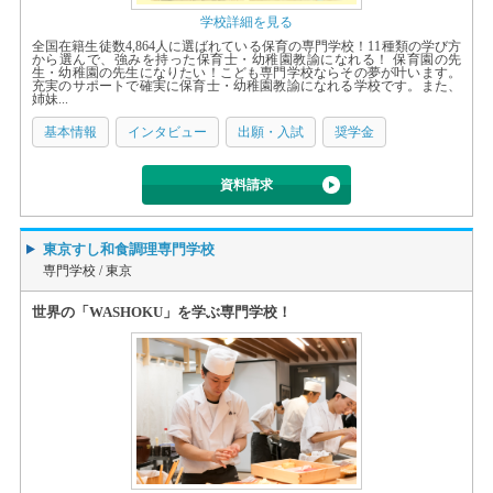
学校詳細を見る
全国在籍生徒数4,864人に選ばれている保育の専門学校！11種類の学び方
から選んで、強みを持った保育士・幼稚園教諭になれる！ 保育園の先
生・幼稚園の先生になりたい！こども専門学校ならその夢が叶います。
充実のサポートで確実に保育士・幼稚園教諭になれる学校です。また、
姉妹...
基本情報
インタビュー
出願・入試
奨学金
資料請求
東京すし和食調理専門学校
専門学校 /
東京
世界の「WASHOKU」を学ぶ専門学校！