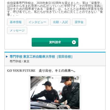
佐伯栄養専門学校は、2026年創立102周年を迎えました。実は「栄養学」
は日本から生まれ世界への広がっていった学問です。その学問を実践に
活かすための指導者である「栄養士」は、もともとは本校の卒業生を指
す、呼び名でした。私たちが生きていくために欠くことのできない「食
事」。...
基本情報
インタビュー
出願・入試
奨学金
メッセージ
資料請求
専門学校 東京工科自動車大学校［世田谷校］
専門学校 /
東京
GO YOUR FUTURE 走り出せ、キミの未来へ。