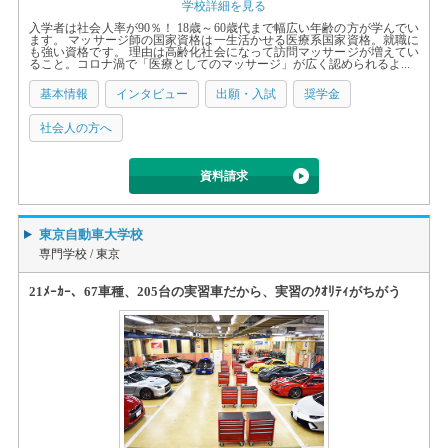
学校詳細を見る
入学者は社会人率が90％！ 18歳～60歳代まで幅広い年齢の方が学んでい
ます。 マッサージ師の国家資格は一生活かせる医療系国家資格。就職に
も強い資格です。 理由は高齢化社会になって訪問マッサージが増えてい
ること。コロナ渦で「医療としてのマッサージ」が広く認められるよ...
基本情報
インタビュー
出願・入試
奨学金
社会人の方へ
資料請求
東京自動車大学校
専門学校 /
東京
21ﾒｰｶｰ、67車種、205台の実習車だから、実習のｸｵﾘﾃｨがちがう