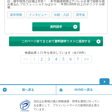
設・修学環境の設備は充実！ ・本学園講師陣はアパレル企業で経験を積
み重ねたプロフェッショナルばかり ・年間3,000件以上のオリジナル研
修...
基本情報
インタビュー
出願・入試
奨学金
資料請求
このページ全てまとめて資料請求リストに追加する
検索結果 1-15 件を表示しています（全150件）
<<
1
2
3
4
5
6
7
>>
▲
前へ戻る
HOMEへ戻る
当社はお客様の個人情報保護・管理を適切に行ってい
る企業として、プライバシーマークの使用許諾を受け
ています。