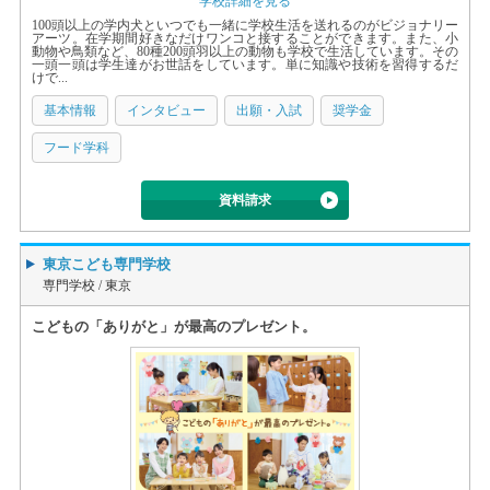
学校詳細を見る
100頭以上の学内犬といつでも一緒に学校生活を送れるのがビジョナリー
アーツ。在学期間好きなだけワンコと接することができます。また、小
動物や鳥類など、80種200頭羽以上の動物も学校で生活しています。その
一頭一頭は学生達がお世話をしています。単に知識や技術を習得するだ
けで...
基本情報
インタビュー
出願・入試
奨学金
フード学科
資料請求
東京こども専門学校
専門学校 /
東京
こどもの「ありがと」が最高のプレゼント。