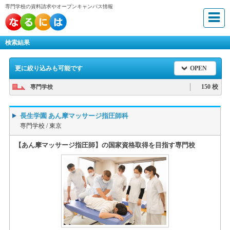
専門学校の資料請求やオープンキャンパス情報
検索結果
更に絞り込みも可能です
OPEN
150 校
専門学校
長生学園 あん摩マッサージ指圧師科
専門学校 /
東京
【あん摩マッサージ指圧師】の国家資格取得を目指す専門校