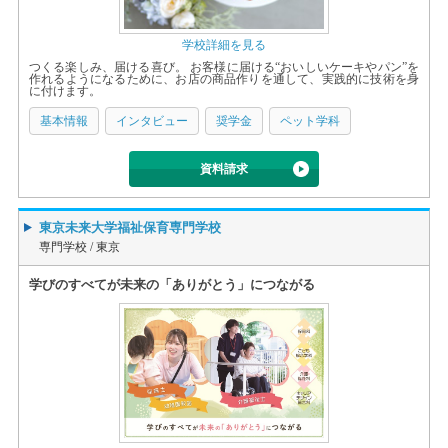
学校詳細を見る
つくる楽しみ、届ける喜び。 お客様に届ける“おいしいケーキやパン”を
作れるようになるために、お店の商品作りを通して、実践的に技術を身
に付けます。
基本情報
インタビュー
奨学金
ペット学科
資料請求
東京未来大学福祉保育専門学校
専門学校 /
東京
学びのすべてが未来の「ありがとう」につながる