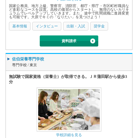
国家公務員、地方上級、警察官、消防官、都庁・県庁・市区町村職員な
ど多彩なコースを設置。高校の復習からスタートし、無理のないカリキ
ュラムでレベルアップしていきます。また、途中で民間就職に進路変更
も可能です。大原でキミの「なりたい」を見つけよう！
基本情報
インタビュー
出願・入試
奨学金
資料請求
佐伯栄養専門学校
専門学校 /
東京
無試験で国家資格（栄養士）が取得できる。ＪＲ蒲田駅から徒歩3
分
学校詳細を見る