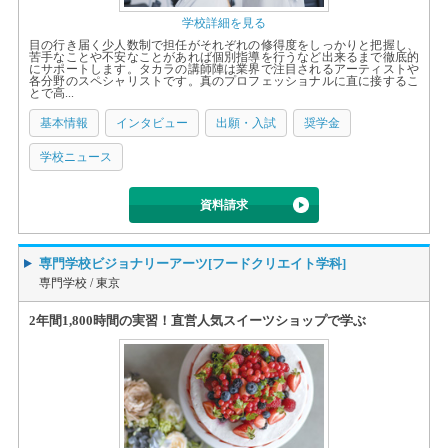
学校詳細を見る
目の行き届く少人数制で担任がそれぞれの修得度をしっかりと把握し、
苦手なことや不安なことがあれば個別指導を行うなど出来るまで徹底的
にサポートします。タカラの講師陣は業界で注目されるアーティストや
各分野のスペシャリストです。真のプロフェッショナルに直に接するこ
とで高...
基本情報
インタビュー
出願・入試
奨学金
学校ニュース
資料請求
専門学校ビジョナリーアーツ[フードクリエイト学科]
専門学校 /
東京
2年間1,800時間の実習！直営人気スイーツショップで学ぶ