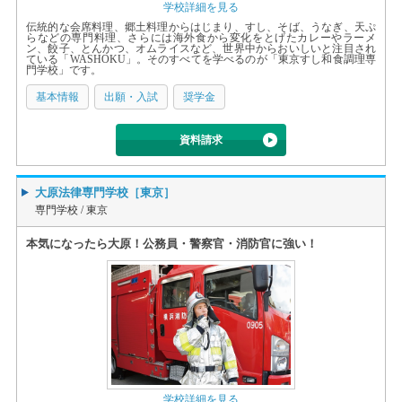
学校詳細を見る
伝統的な会席料理、郷土料理からはじまり、すし、そば、うなぎ、天ぷ
らなどの専門料理、さらには海外食から変化をとげたカレーやラーメ
ン、餃子、とんかつ、オムライスなど、世界中からおいしいと注目され
ている「WASHOKU」。そのすべてを学べるのが「東京すし和食調理専
門学校」です。
基本情報
出願・入試
奨学金
資料請求
大原法律専門学校［東京］
専門学校 /
東京
本気になったら大原！公務員・警察官・消防官に強い！
学校詳細を見る