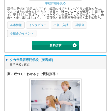
学校詳細を見る
流行の発信地“澁谷エリア”で、最新の技術とものづくりの真髄を学ぶ。
クルマ好きの好奇心をかき立てる日本で唯一のコースが充実。世田谷校
で、夢を叶えに羽ばたいていった多くの先輩たちの勇姿を追いかけ、未
来へと走り出しましょう。 ・高度化する自動車整備技術と工学知識を...
基本情報
インタビュー
出願・入試
奨学金
各校舎のイベント
資料請求
タカラ美容専門学校［美容師］
専門学校 /
東京
夢に近づく！わかるまで親切指導！