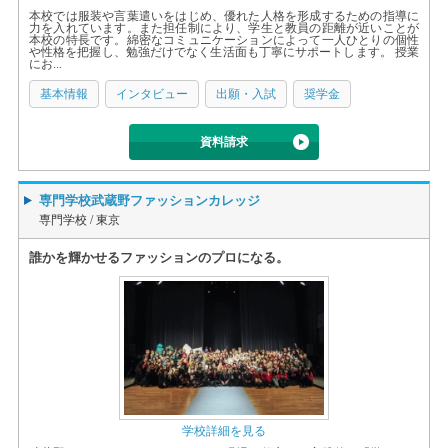
本校では服装や言葉遣いをはじめ、優れた人格を形成するための指導に
力を入れています。また担任制により、学生と教員の距離が近いことが
本校の特長です。綿密なコミュニケーションによって一人ひとりの個性
や性格を把握し、勉強だけでなく生活面も丁寧にサポートします。 授業
にお...
基本情報
インタビュー
出願・入試
奨学金
資料請求
専門学校武蔵野ファッションカレッジ
専門学校 /
東京
誰かを輝かせるファッションのプロになる。
学校詳細を見る