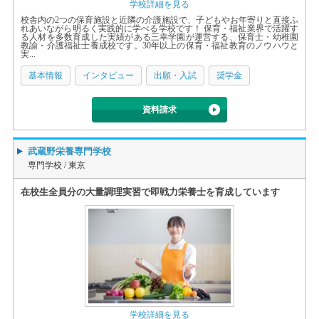
学校詳細を見る
校舎内の2つの保育施設と近隣の介護施設で、子どもやお年寄りと直接ふ
れあいながら明るく実践的に学べる学校です！ 保育・福祉業界で活躍す
る人材を多数育成した実績がある三幸学園が運営する、保育士・幼稚園
教諭・介護福祉士養成校です。30年以上の保育・福祉教育のノウハウと
実...
基本情報
インタビュー
出願・入試
奨学金
資料請求
武蔵野栄養専門学校
専門学校 /
東京
在校生全員分の大量調理実習で即戦力栄養士を育成しています
学校詳細を見る