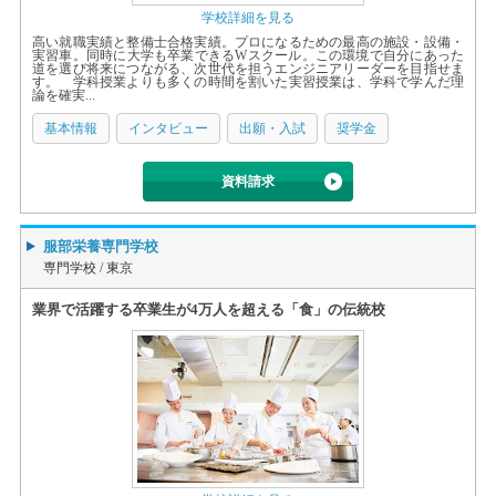
学校詳細を見る
高い就職実績と整備士合格実績。プロになるための最高の施設・設備・
実習車。同時に大学も卒業できるWスクール。この環境で自分にあった
道を選び将来につながる、次世代を担うエンジニアリーダーを目指せま
す。 学科授業よりも多くの時間を割いた実習授業は、学科で学んだ理
論を確実...
基本情報
インタビュー
出願・入試
奨学金
資料請求
服部栄養専門学校
専門学校 /
東京
業界で活躍する卒業生が4万人を超える「食」の伝統校