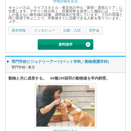
学校詳細を見る
キャンパスは、ライフスタイル・食文化の中心「新宿・原宿エリア」に
位置します。デザイン性が高く、作業効率を追求した施設には、ここで
しか扱えない最先端の設備、調理器具が充実しています。プロの現場と
同じ環境で学ぶことで、卒業後すぐに活躍できる人材を育てています。
メデ...
基本情報
インタビュー
出願・入試
奨学金
資料請求
専門学校ビジョナリーアーツ[ペット学科／動物看護学科]
専門学校 /
東京
動物と共に成長する。 80種200頭羽の動物達を学内飼育。