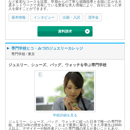
など多彩なコースを設置。早期からの丁寧な就職指導と全国に広がる大
原ネットワークで共有している豊富な求人情報により、自分に合った求
人を探すことができます。
基本情報
インタビュー
出願・入試
奨学金
資料請求
専門学校ヒコ・みづのジュエリーカレッジ
専門学校 /
東京
ジュエリー、シューズ、バッグ、ウォッチを学ぶ専門学校
学校詳細を見る
ジュエリー、シューズ、バッグ、ウォッチに絞った日本で唯一の専門学
校。 創立54年の歴史を持ち、これまで業界に輩出してきた卒業生は8000
人以上。デザイナーや制作者といった専門職の求人が多いこともあり、