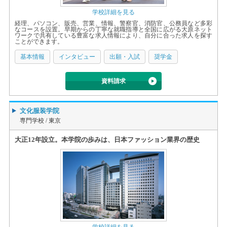
学校詳細を見る
経理、パソコン、販売、営業、情報、警察官、消防官、公務員など多彩
なコースを設置。早期からの丁寧な就職指導と全国に広がる大原ネット
ワークで共有している豊富な求人情報により、自分に合った求人を探す
ことができます。
基本情報
インタビュー
出願・入試
奨学金
資料請求
文化服装学院
専門学校 /
東京
大正12年設立。本学院の歩みは、日本ファッション業界の歴史