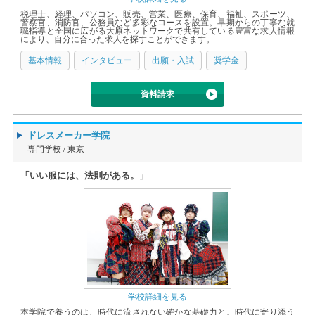
税理士、経理、パソコン、販売、営業、医療、保育、福祉、スポーツ、
警察官、消防官、公務員など多彩なコースを設置。早期からの丁寧な就
職指導と全国に広がる大原ネットワークで共有している豊富な求人情報
により、自分に合った求人を探すことができます。
基本情報
インタビュー
出願・入試
奨学金
資料請求
ドレスメーカー学院
専門学校 /
東京
「いい服には、法則がある。」
学校詳細を見る
本学院で養うのは、時代に流されない確かな基礎力と、時代に寄り添う