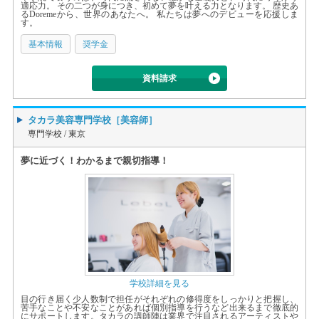
適応力。 その二つが身につき、初めて夢を叶える力となります。 歴史あ
るDoremeから、世界のあなたへ。 私たちは夢へのデビューを応援しま
す。
基本情報
奨学金
資料請求
タカラ美容専門学校［美容師］
専門学校 /
東京
夢に近づく！わかるまで親切指導！
学校詳細を見る
目の行き届く少人数制で担任がそれぞれの修得度をしっかりと把握し、
苦手なことや不安なことがあれば個別指導を行うなど出来るまで徹底的
にサポートします。タカラの講師陣は業界で注目されるアーティストや