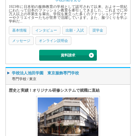
学校詳細を見る
1923年に日本初の服飾教育の学校として認可されて以来、およそ一世紀
にわたって日本のファッション教育を牽引してきました。これまでに30
万人以上の卒業生を輩出。学院を巣立った多くのファッションデザイナ
ーやクリエイターたちが世界で活躍しています。また、服づくりを学ぶ
学科だ...
基本情報
インタビュー
出願・入試
奨学金
メッセージ
オンライン説明会
資料請求
学校法人池田学園 東京服飾専門学校
専門学校 /
東京
歴史と実績！オリジナル研修システムで就職に直結