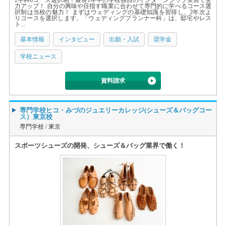
2学科6コース選択制！最長1年半の学校独自のインターンシップ実習で実
力アップ！ 自分の興味や目指す職業に合わせて専門的に学べるコース選
択制は当校の魅力！ まずはウェディングの基礎知識を習得し、2年次よ
りコースを選択します。「ウェディングプランナー科」は、邸宅やレス
ト...
基本情報
インタビュー
出願・入試
奨学金
学校ニュース
資料請求
専門学校ヒコ・みづのジュエリーカレッジ(シューズ＆バッグコー
ス）東京校
専門学校 /
東京
スポーツシューズの開発、シューズ＆バッグ業界で働く！