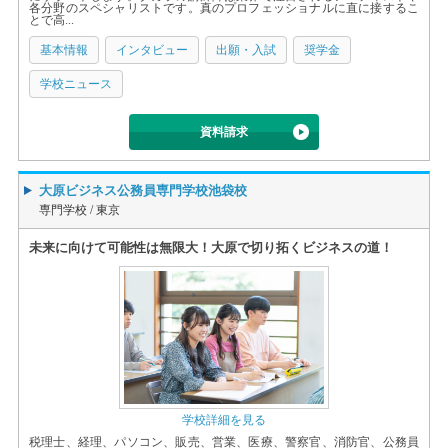
各分野のスペシャリストです。真のプロフェッショナルに直に接するこ
とで高...
基本情報
インタビュー
出願・入試
奨学金
学校ニュース
資料請求
大原ビジネス公務員専門学校池袋校
専門学校 /
東京
未来に向けて可能性は無限大！大原で切り拓くビジネスの道！
学校詳細を見る
税理士、経理、パソコン、販売、営業、医療、警察官、消防官、公務員