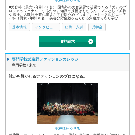
学校詳細を見る
■美容科（男女 2年制 280名） 国内外の美容業界で活躍できる『美』のプ
ロフェッショナルになるため。知識や技術はもちろん、プロとして柔軟
な感性、人間性を兼ね備えた美容師をめざします。 ■トータルビューテ
ィ科（男女 2年制 40名） 美容分野全般をあらゆる角度から広く学び、...
基本情報
インタビュー
出願・入試
奨学金
資料請求
専門学校武蔵野ファッションカレッジ
専門学校 /
東京
誰かを輝かせるファッションのプロになる。
学校詳細を見る