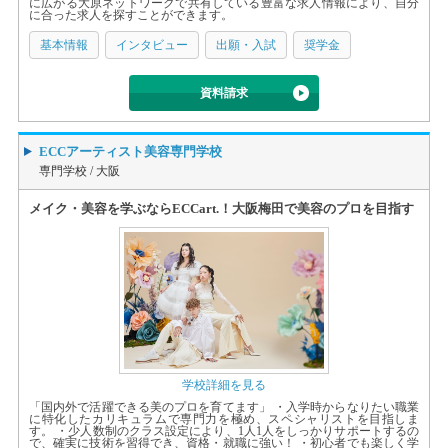
に広がる大原ネットワークで共有している豊富な求人情報により、自分
に合った求人を探すことができます。
基本情報
インタビュー
出願・入試
奨学金
資料請求
ECCアーティスト美容専門学校
専門学校 /
大阪
メイク・美容を学ぶならECCart.！大阪梅田で美容のプロを目指す
学校詳細を見る
「国内外で活躍できる美のプロを育てます」 ・入学時からなりたい職業
に特化したカリキュラムで専門力を極め、スペシャリストを目指しま
す。 ・少人数制のクラス設定により、1人1人をしっかりサポートするの
で、確実に技術を習得でき、資格・就職に強い！ ・初心者でも楽しく学