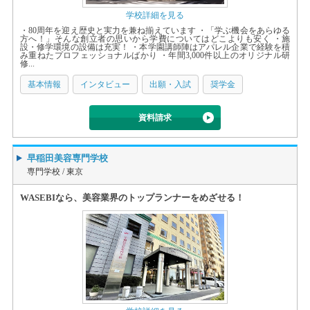
学校詳細を見る
・80周年を迎え歴史と実力を兼ね揃えています ・「学ぶ機会をあらゆる
方へ！」そんな創立者の思いから学費についてはどこよりも安く ・施
設・修学環境の設備は充実！ ・本学園講師陣はアパレル企業で経験を積
み重ねたプロフェッショナルばかり ・年間3,000件以上のオリジナル研
修...
基本情報
インタビュー
出願・入試
奨学金
資料請求
早稲田美容専門学校
専門学校 /
東京
WASEBIなら、美容業界のトップランナーをめざせる！