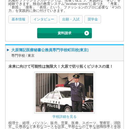
武蔵野ファッションカレッジでは、現場で役立つ、実践的な「学び」を
経験できます。独自の教育システム“incubate system”に基づき、「考案」
「創造」「接客」「表現」という、ファッションのプロに必要な「4つの
力」を実践的に身に付けていきます。
基本情報
インタビュー
出願・入試
奨学金
資料請求
大原簿記医療秘書公務員専門学校町田校[東京]
専門学校 /
東京
未来に向けて可能性は無限大！大原で切り拓くビジネスの道！
学校詳細を見る
税理士、経理、パソコン、販売、営業、医療、スポーツ、警察官、消防
官、公務員など多彩なコースを設置。早期からの丁寧な就職指導と全国