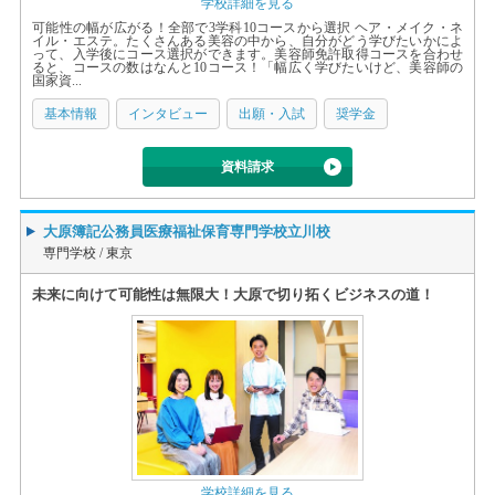
学校詳細を見る
可能性の幅が広がる！全部で3学科10コースから選択 ヘア・メイク・ネ
イル・エステ。たくさんある美容の中から、自分がどう学びたいかによ
って、入学後にコース選択ができます。美容師免許取得コースを合わせ
ると、コースの数はなんと10コース！「幅広く学びたいけど、美容師の
国家資...
基本情報
インタビュー
出願・入試
奨学金
資料請求
大原簿記公務員医療福祉保育専門学校立川校
専門学校 /
東京
未来に向けて可能性は無限大！大原で切り拓くビジネスの道！
学校詳細を見る