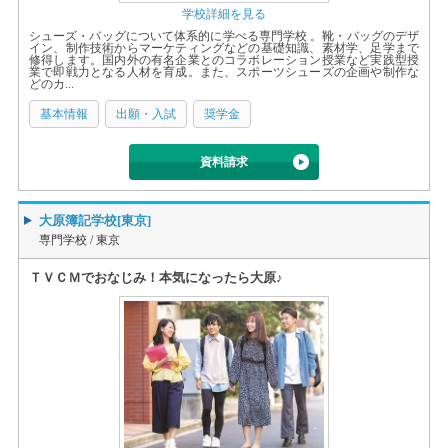
学校詳細を見る
シューズ・バッグについて体系的に学べる専門学校 。靴・バッグのデザ
イン、制作技術からマーケティングなどの基礎知識、素材学、足学まで
修得します。国内外の有名企業とのコラボレーション授業など実践型授
業で即戦力となる人材を育成。また、スポーツシューズの企画や制作な
どのカ...
基本情報
出願・入試
奨学金
資料請求
大原簿記学校[東京]
専門学校 /
東京
ＴＶＣＭでおなじみ！本気になったら大原♪