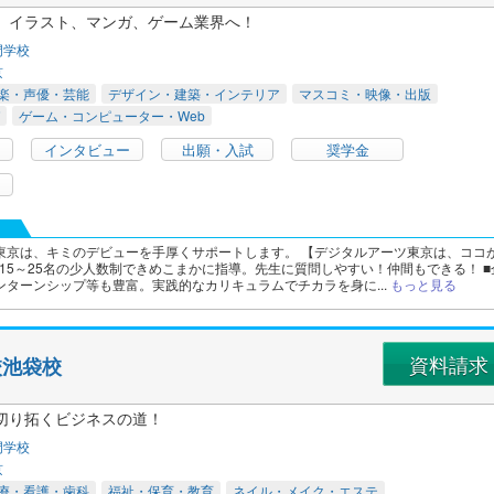
、イラスト、マンガ、ゲーム業界へ！
門学校
京
楽・声優・芸能
デザイン・建築・インテリア
マスコミ・映像・出版
ゲーム・コンピューター・Web
インタビュー
出願・入試
奨学金
東京は、キミのデビューを手厚くサポートします。 【デジタルアーツ東京は、ココ
ス15～25名の少人数制できめこまかに指導。先生に質問しやすい！仲間もできる！ ■
ンターンシップ等も豊富。実践的なカリキュラムでチカラを身に...
もっと見る
資料請求
校池袋校
切り拓くビジネスの道！
門学校
京
療・看護・歯科
福祉・保育・教育
ネイル・メイク・エステ