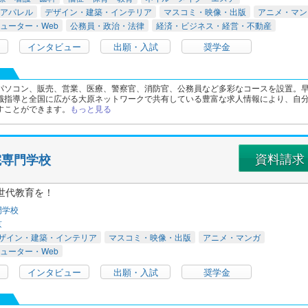
アパレル
デザイン・建築・インテリア
マスコミ・映像・出版
アニメ・マン
ューター・Web
公務員・政治・法律
経済・ビジネス・経営・不動産
インタビュー
出願・入試
奨学金
パソコン、販売、営業、医療、警察官、消防官、公務員など多彩なコースを設置。
職指導と全国に広がる大原ネットワークで共有している豊富な求人情報により、自
すことができます。
もっと見る
資料請求
院専門学校
世代教育を！
門学校
京
ザイン・建築・インテリア
マスコミ・映像・出版
アニメ・マンガ
ューター・Web
インタビュー
出願・入試
奨学金