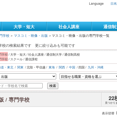
Language
日本
大学・短大
社会人講座
通信制
門学校
＞
マスコミ・映像・出版
＞
マスコミ・映像・出版の専門学校一覧
門学校の検索結果です
更に絞り込みも可能です
門学校
/ 大学・短大 / 社会人講座 / 通信制大学 / 通信制高校
門学校
/ スクール / 通信課程
海道・東北
/
関東
/ 北陸・甲信越 /
東海
/
関西
/
中国
/ 四国 /
九州・沖縄
検索
22
 / 専門学校
見つかり
表示切替