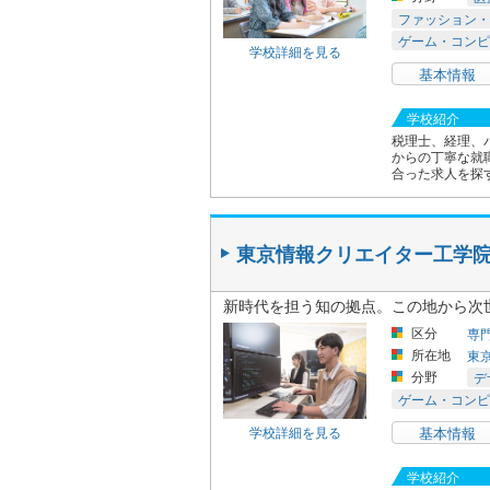
ファッション・
ゲーム・コンピ
学校詳細を見る
基本情報
学校紹介
税理士、経理、
からの丁寧な就
合った求人を探
東京情報クリエイター工学
新時代を担う知の拠点。この地から次
区分
専
所在地
東
分野
デ
ゲーム・コンピ
学校詳細を見る
基本情報
学校紹介