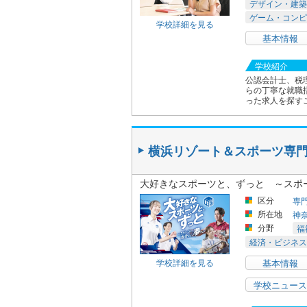
デザイン・建築
ゲーム・コンピ
学校詳細を見る
基本情報
学校紹介
公認会計士、税
らの丁寧な就職
った求人を探す
横浜リゾート＆スポーツ専
大好きなスポーツと、ずっと ～スポ
区分
専
所在地
神
分野
福
経済・ビジネス
学校詳細を見る
基本情報
学校ニュース