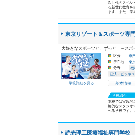
次世代のスペシ
る新世代教育を
ます。また、業
東京リゾート＆スポーツ専
大好きなスポーツと、ずっと ～スポ
区分
専
所在地
東
分野
福
経済・ビジネス
学校詳細を見る
基本情報
学校紹介
本校では実践的
格的なスタジオ
べる学校です。 
読売理工医療福祉専門学校