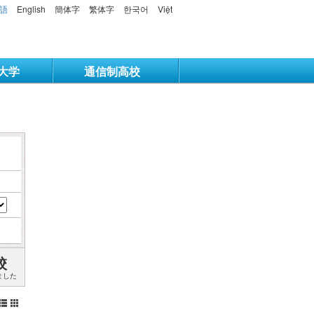
語
English
簡体字
繁体字
한국어
Việt
大学
通信制高校
校
ました