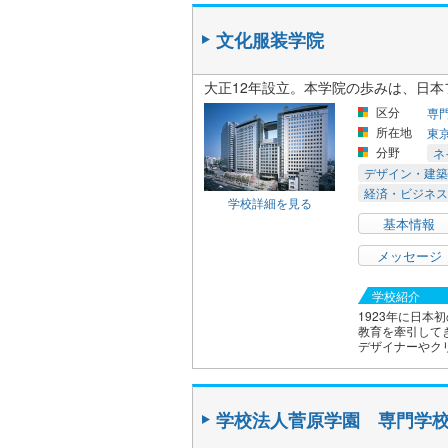
文化服装学院
大正12年設立。本学院の歩みは、日
区分
専
所在地
東
分野
ネ
デザイン・建築
経済・ビジネス
学校詳細を見る
基本情報
メッセージ
学校紹介
1923年に日
教育を牽引して
デザイナーやク
学校法人菅原学園 専門学