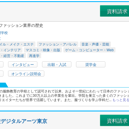
資料請求
本ファッション業界の歴史
門学校
京
イル・メイク・エステ
ファッション・アパレル
音楽・声優・芸能
・インテリア
マスコミ・映像・出版
ゲーム・コンピューター・Web
・経営・不動産
再進学
インタビュー
出願・入試
奨学金
オンライン説明会
本初の服飾教育の学校として認可されて以来、およそ一世紀にわたって日本のファッシ
きました。これまでに30万人以上の卒業生を輩出。学院を巣立った多くのファッシ
リエイターたちが世界で活躍しています。また、服づくりを学ぶ学科だ...
もっと見
資料請求
校デジタルアーツ東京