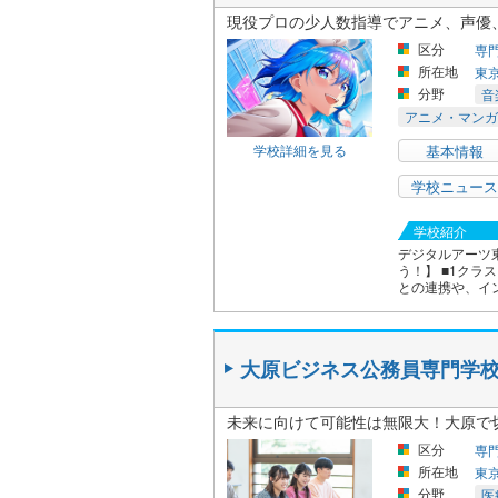
現役プロの少人数指導でアニメ、声優
区分
専
所在地
東
分野
音
アニメ・マンガ
学校詳細を見る
基本情報
学校ニュース
学校紹介
デジタルアーツ
う！】 ■1クラ
との連携や、イ
大原ビジネス公務員専門学
未来に向けて可能性は無限大！大原で
区分
専
所在地
東
分野
医