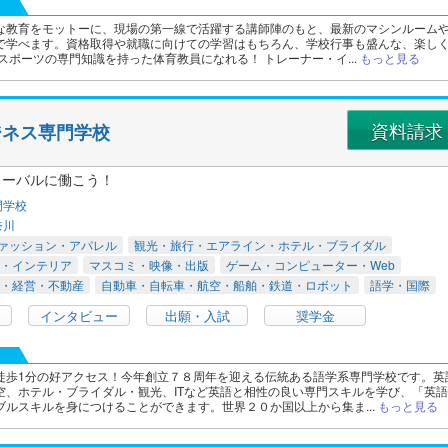
な教育をモットーに、現場の第一線で活躍する講師陣のもと、最新のマシンルーム
で学べます。資格取得や就職に向けての学習はもちろん、学校行事も盛んな、楽し
スポーツの専門知識を持った体育教員になれる！ トレーナー・イ...
もっと見る
資料請求
ジネス専門学校
ローバルに働こう！
門学校
奈川
ァッション・アパレル
観光・旅行・エアライン・ホテル・ブライダル
・インテリア
マスコミ・映像・出版
ゲーム・コンピューター・Web
・経営・不動産
自動車・自転車・航空・船舶・鉄道・ロボット
語学・国際
インタビュー
出願・入試
奨学金
徒歩1分の好アクセス！今年創立７８周年を迎える伝統ある語学系専門学校です。英
空、ホテル・ブライダル・観光、ITなど英語と相性の良い専門スキルを学び、「英語
ブルスキルを身につけることができます。世界２０か国以上から集ま...
もっと見る