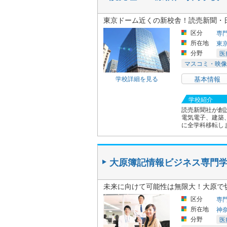
東京ドーム近くの新校舎！読売新聞・
区分
専
所在地
東
分野
医
マスコミ・映像
学校詳細を見る
基本情報
学校紹介
読売新聞社が創
電気電子、建築、
に全学科移転し
大原簿記情報ビジネス専門
未来に向けて可能性は無限大！大原で
区分
専
所在地
神
分野
医