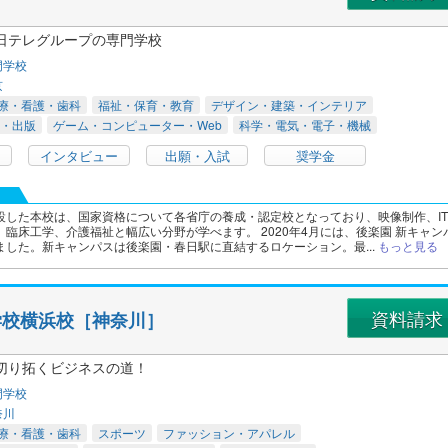
日テレグループの専門学校
門学校
京
療・看護・歯科
福祉・保育・教育
デザイン・建築・インテリア
・出版
ゲーム・コンピューター・Web
科学・電気・電子・機械
インタビュー
出願・入試
奨学金
設した本校は、国家資格について各省庁の養成・認定校となっており、映像制作、I
臨床工学、介護福祉と幅広い分野が学べます。 2020年4月には、後楽園 新キャン
ました。新キャンパスは後楽園・春日駅に直結するロケーション。最...
もっと見る
資料請求
学校横浜校［神奈川］
切り拓くビジネスの道！
門学校
奈川
療・看護・歯科
スポーツ
ファッション・アパレル