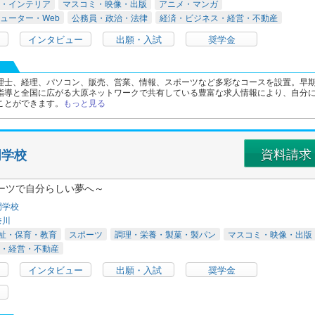
・インテリア
マスコミ・映像・出版
アニメ・マンガ
ューター・Web
公務員・政治・法律
経済・ビジネス・経営・不動産
インタビュー
出願・入試
奨学金
理士、経理、パソコン、販売、営業、情報、スポーツなど多彩なコースを設置。早
指導と全国に広がる大原ネットワークで共有している豊富な求人情報により、自分
ことができます。
もっと見る
資料請求
門学校
ーツで自分らしい夢へ～
門学校
奈川
祉・保育・教育
スポーツ
調理・栄養・製菓・製パン
マスコミ・映像・出版
・経営・不動産
インタビュー
出願・入試
奨学金