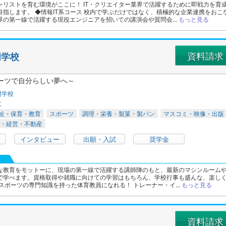
ャリストを育む環境がここに！ IT・クリエイター業界で活躍するために即戦力を育
目指します。 ◆情報IT系コース 校内で学ぶだけではなく、積極的な企業連携をおこ
界の第一線で活躍する現役エンジニアを招いての講演会や質問会...
もっと見る
資料請求
門学校
ーツで自分らしい夢へ～
門学校
京
祉・保育・教育
スポーツ
調理・栄養・製菓・製パン
マスコミ・映像・出版
・経営・不動産
インタビュー
出願・入試
奨学金
な教育をモットーに、現場の第一線で活躍する講師陣のもと、最新のマシンルーム
で学べます。資格取得や就職に向けての学習はもちろん、学校行事も盛んな、楽し
スポーツの専門知識を持った体育教員になれる！ トレーナー・イ...
もっと見る
資料請求