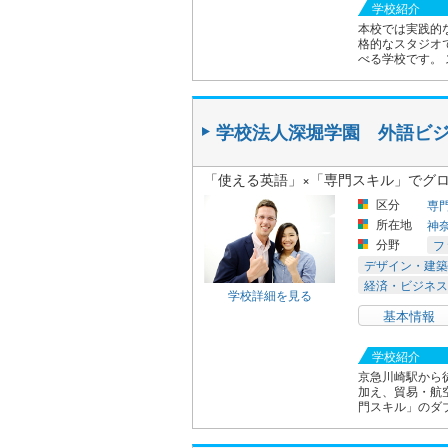
学校紹介
本校では実践的
格的なスタジオ
べる学校です。 
学校法人深堀学園 外語ビ
「使える英語」×「専門スキル」でグ
区分
専
所在地
神
分野
フ
デザイン・建築
経済・ビジネス
学校詳細を見る
基本情報
学校紹介
京急川崎駅から
加え、貿易・航
門スキル」のダ