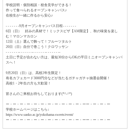
学校説明・個別相談・校舎見学ができる！
作って食べられるオープンキャンパス♪
在校生が一緒に作るから安心♪
- - - - - - -9月オープンキャンパス日程- - - - - - -
6日（日） 好みの具材で！ミックスピザ【AM限定】、秋の味覚を楽し
む！マロンマカロン
12日（土）選んで飾って！フルーツタルト
20日（日）自分で巻こう！クロワッサン
- - - - - - -- - - - - - -- - - - - - -- - - - - - --
土日に予定が合わない方は、最短30分からOKの平日ミニオープンキャンパ
スへ！
9月20日（日）は、高校2年生限定！
有名カフェカード3000円分などが当たるガチャガチャ抽選会開催！
高校1・2年生の方も大歓迎！
皆さんのご来校お待ちしております(*^-^*)
ー・ー・ー・ー・ー・ー・ー・ー・ー・ー・ー・ーー・ー・ー・ー
学校ホームページはこちら↓
https://www.sanko.ac.jp/yokohama-sweets/event/
ー・ー・ー・ー・ー・ー・ー・ー・ー・ー・ー・ーー・ー・ー・ー