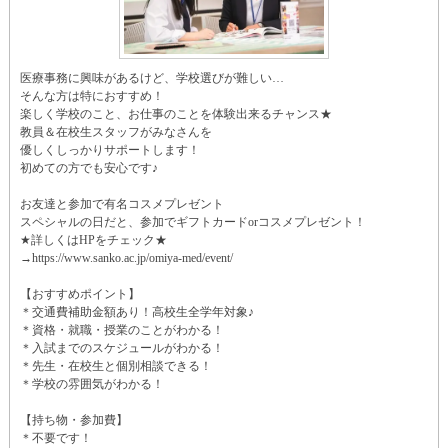
医療事務に興味があるけど、学校選びが難しい…
そんな方は特におすすめ！
楽しく学校のこと、お仕事のことを体験出来るチャンス★
教員＆在校生スタッフがみなさんを
優しくしっかりサポートします！
初めての方でも安心です♪
お友達と参加で有名コスメプレゼント
スペシャルの日だと、参加でギフトカードorコスメプレゼント！
★詳しくはHPをチェック★
→https://www.sanko.ac.jp/omiya-med/event/
【おすすめポイント】
＊交通費補助金額あり！高校生全学年対象♪
＊資格・就職・授業のことがわかる！
＊入試までのスケジュールがわかる！
＊先生・在校生と個別相談できる！
＊学校の雰囲気がわかる！
【持ち物・参加費】
＊不要です！