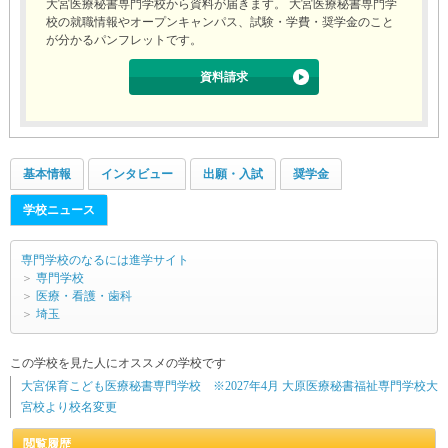
大宮医療秘書専門学校から資料が届きます。 大宮医療秘書専門学
校の就職情報やオープンキャンパス、試験・学費・奨学金のこと
が分かるパンフレットです。
資料請求
基本情報
インタビュー
出願・入試
奨学金
学校ニュース
専門学校のなるには進学サイト
＞
専門学校
＞
医療・看護・歯科
＞
埼玉
この学校を見た人にオススメの学校です
大宮保育こども医療秘書専門学校 ※2027年4月 大原医療秘書福祉専門学校大
宮校より校名変更
閲覧履歴