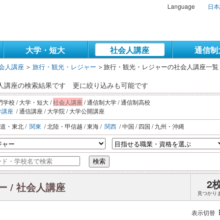
Language
日本
大学・短大
社会人講座
通信制
会人講座
＞
旅行・観光・レジャー
＞
旅行・観光・レジャーの社会人講座一覧
会人講座の検索結果です
更に絞り込みも可能です
門学校 / 大学・短大 /
社会人講座
/ 通信制大学 / 通信制高校
学講座
/ 通信講座 / 大学院 / 大学公開講座
海道・東北 /
関東
/ 北陸・甲信越 / 東海 /
関西
/ 中国 / 四国 / 九州・沖縄
検索
2
 / 社会人講座
見つかり
表示切替