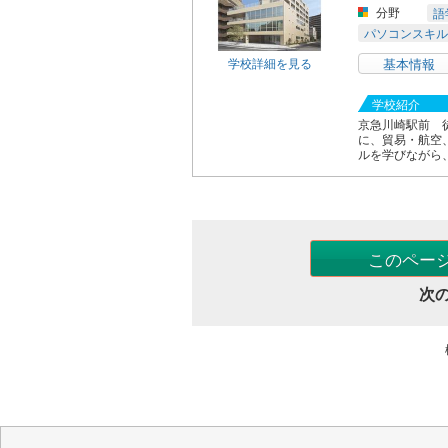
分野
語
パソコンスキル
学校詳細を見る
基本情報
学校紹介
京急川崎駅前 
に、貿易・航空
ルを学びながら、
このペー
次