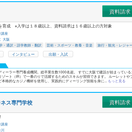
資料請求
を育成 ※入学は１８歳以上、資料請求は１６歳以上の方対象
学講座
京
大阪
学・通訳・語学教師・翻訳
芸術・スポーツ・教養・音楽
旅行・観光・レジャ
インタビュー
出願・入試
ディーラー専門養成機関。総卒業生数1000名超。 すでに大阪で建設が始まっている
リゾート（IR）で一番のりで活躍するためのスキルが習得できます。 ルーレットや
ど本格的なカジノ機材を使用し、実践的にディーリング技能を身に...
もっと見る
資料請求
ジネス専門学校
！
学講座
奈川