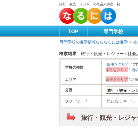
旅行・観光・レジャーの社会人講座一覧
TOP
専門学校
専門学校の進学情報ならなるには進学
＞
社
検索結果
旅行・観光・レジャー / 社
条件をクリア
/ 専
学校の種類
条件をクリア
/
通
条件をクリア
/ 北
エリア
分野
フリーワード
旅行・観光・レジャー