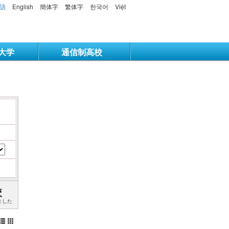
語
English
簡体字
繁体字
한국어
Việt
大学
通信制高校
校
ました