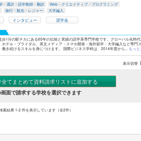
学・通訳・語学教師・翻訳
Web・クリエイティブ・プログラミング
旅行・観光・レジャー
大学編入
インタビュー
奨学金
徒歩1分の駅チカにある65年の伝統と実績の語学系専門学校です。グローバル化時代
、ホテル・ブライダル、英文メディア・スマホ開発・海外留学・大学編入など専門
働き続けるスキルを身につけます。 国際ビジネス学科は、2014年度から...
もっと
表示切替
ジ全てまとめて資料請求リストに追加する
の画面で請求する学校を選択できます
検索結果 1-2 件を表示しています（全2件）