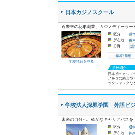
日本カジノスクール
近未来の花形職業、カジノディーラー
区分
通
所在地
東
分野
語
基本情報
学校詳細を見る
学校紹介
日本初のカジノ
ノを含む統合型
ックジャックな
学校法人深堀学園 外語ビ
未来の自分へ、確かなキャリアパスを
区分
通
所在地
神