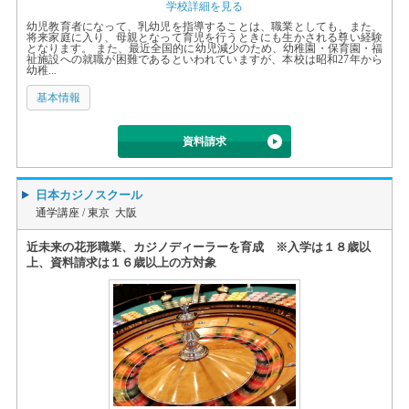
学校詳細を見る
幼児教育者になって、乳幼児を指導することは、職業としても、また、
将来家庭に入り、母親となって育児を行うときにも生かされる尊い経験
となります。 また、最近全国的に幼児減少のため、幼稚園・保育園・福
祉施設への就職が困難であるといわれていますが、本校は昭和27年から
幼稚...
基本情報
資料請求
日本カジノスクール
通学講座 /
東京 大阪
近未来の花形職業、カジノディーラーを育成 ※入学は１８歳以
上、資料請求は１６歳以上の方対象