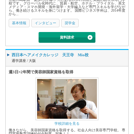
校です。グローバル化時代に、貿易・航空、ホテル・ブライダル、英文
メディア・スマホ開発・海外留学・大学編入など専門スキルを学びなが
ら、働き続けるスキルを身につけます。 国際ビジネス学科は、2014年度
から...
基本情報
インタビュー
奨学金
資料請求
西日本ヘアメイクカレッジ 天王寺 Mio校
通学講座 /
大阪
週3日×2年間で美容師国家資格を取得
学校詳細を見る
働きながら、美容師国家資格を取得する。社会人向け美容専門学校。 専
門実践敎育訓練給付金制度 対象！！