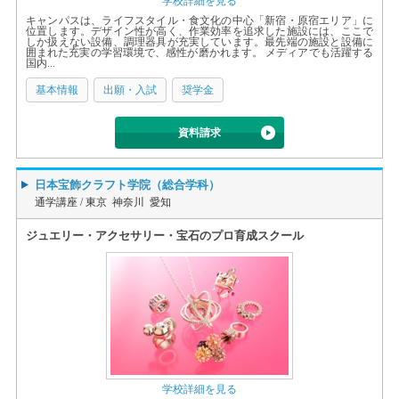
学校詳細を見る
キャンパスは、ライフスタイル・食文化の中心「新宿・原宿エリア」に
位置します。デザイン性が高く、作業効率を追求した施設には、ここで
しか扱えない設備、調理器具が充実しています。最先端の施設と設備に
囲まれた充実の学習環境で、感性が磨かれます。 メディアでも活躍する
国内...
基本情報
出願・入試
奨学金
資料請求
日本宝飾クラフト学院（総合学科）
通学講座 /
東京 神奈川 愛知
ジュエリー・アクセサリー・宝石のプロ育成スクール
学校詳細を見る