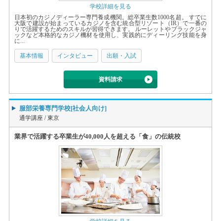
学校詳細を見る
日本初のカジノディーラー専門養成機関。総卒業生数1000名超。 すでに
大阪で建設が始まっているカジノを含む統合型リゾート（IR）で一番の
りで活躍するためのスキルが習得できます。 ルーレットやブラックジャ
ックなど本格的なカジノ機材を使用し、実践的にディーリング技能を身
に...
基本情報
インタビュー
出願・入試
資料請求
服部栄養専門学校[社会人向け]
通学講座 /
東京
業界で活躍する卒業生が40,000人を超える「食」の伝統校