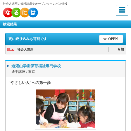
社会人講座の資料請求やオープンキャンパス情報
検索結果
更に絞り込みも可能です
OPEN
6 校
社会人講座
道灌山学園保育福祉専門学校
通学講座 /
東京
"やさしい人"への第一歩