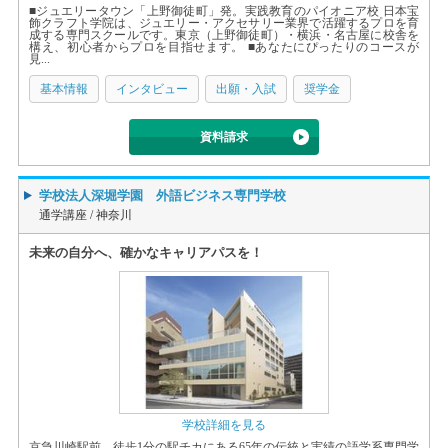
■ジュエリータウン「上野御徒町」発。実践教育のパイオニア校 日本宝
飾クラフト学院は、ジュエリー・アクセサリー業界で活躍するプロを育
成する専門スクールです。東京（上野御徒町）・横浜・名古屋に校舎を
構え、初心者からプロを目指せます。 ■あなたにぴったりのコースが
見...
基本情報
インタビュー
出願・入試
奨学金
資料請求
学校法人深堀学園 外語ビジネス専門学校
通学講座 /
神奈川
未来の自分へ、確かなキャリアパスを！
学校詳細を見る
京急川崎駅前 徒歩1分の駅チカにある65年の伝統と実績の語学系専門学