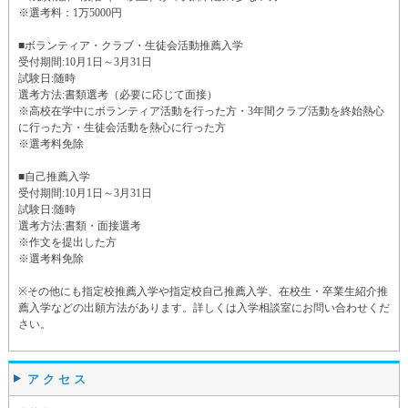
※選考料：1万5000円
■ボランティア・クラブ・生徒会活動推薦入学
受付期間:10月1日～3月31日
試験日:随時
選考方法:書類選考（必要に応じて面接）
※高校在学中にボランティア活動を行った方・3年間クラブ活動を終始熱心
に行った方・生徒会活動を熱心に行った方
※選考料免除
■自己推薦入学
受付期間:10月1日～3月31日
試験日:随時
選考方法:書類・面接選考
※作文を提出した方
※選考料免除
※その他にも指定校推薦入学や指定校自己推薦入学、在校生・卒業生紹介推
薦入学などの出願方法があります。詳しくは入学相談室にお問い合わせくだ
さい。
アクセス