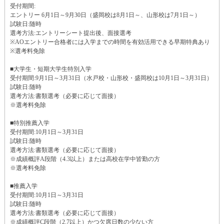
受付期間:
エントリー 6月1日～9月30日（盛岡校は8月1日～、山形校は7月1日～）
試験日:随時
選考方法:エントリーシート提出後、面接選考
※AOエントリー合格者には入学までの時間を有効活用できる早期特典あり
※選考料免除
■大学生・短期大学生特別入学
受付期間:9月1日～3月31日（水戸校・山形校・盛岡校は10月1日～3月31日）
試験日:随時
選考方法:書類選考（必要に応じて面接）
※選考料免除
■特別推薦入学
受付期間:10月1日～3月31日
試験日:随時
選考方法:書類選考（必要に応じて面接）
※成績概評A段階（4.3以上）または高校在学中皆勤の方
※選考料免除
■推薦入学
受付期間:10月1日～3月31日
試験日:随時
選考方法:書類選考（必要に応じて面接）
※成績概評C段階（2.7以上）かつ欠席日数の少ない方