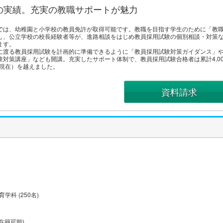
名の実績。充実の教職サポートが魅力
では、幼稚園と小学校の教員免許が取得可能です。教職を目指す学生のために「教
し、公立学校の校長経験者等が、進路相談をはじめ教員採用試験の個別相談・対策
ます。
に渡る教員採用試験を計画的に準備できるように「教員採用試験対策ガイダンス」
験対策講座」なども開講。充実したサポート体制で、教員採用試験合格者は累計4,00
度現在）を越えました。
資料請求
学科 (250名)
在籍可能)