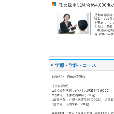
教員採用試験合格4,000
児童教育学科
談室」を設置
を実施してい
さらに、多岐
「教員採用試
名（2025年
学部・学科・コース
創価大学［通信教育課程］
【正科課程】
□経済経営学部：ビジネス経済学科 (600名)
□法学部：法律政治学科 (600名)
□教育学部：心理・教育学科 (200名)、児童教育
□文学部：人間学科 (600名)
在籍期間：1年次入学生/4年間 (最長12年まで