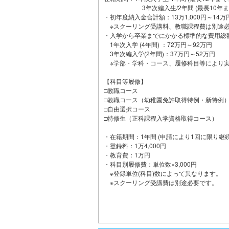
3年次編入生/2年間 (最長10年まで
・初年度納入金合計額：13万1,000円～1
※スクーリング受講料、教職課程費は別途
・入学から卒業までにかかる標準的な費用総額
1年次入学 (4年間) ：72万円～92万円
3年次編入学(2年間)：37万円～52万円
※学部・学科・コース、履修科目等により実
【科目等履修】
□教職コース
□教職コース（幼稚園免許取得特例・新特例
□自由選択コース
□特修生（正科課程入学資格取得コース）
・在籍期間：1年間 (申請により1回に限り継
・登録料：1万4,000円
・教育費：1万円
・科目別履修費：単位数×3,000円
※登録単位(科目)数によって異なります。
※スクーリング受講費は別途必要です。