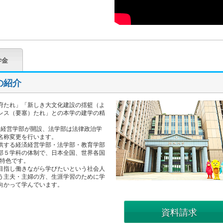
学金
の紹介
府たれ」「新しき大文化建設の揺籃（よ
レス（要塞）たれ」との本学の建学の精
経済経営学部が開設、法学部は法律政治学
名称変更を行います。
供する経済経営学部・法学部・教育学部
部５学科の体制で、日本全国、世界各国
が特色です。
目指し働きながら学びたいという社会人
う主夫・主婦の方、生涯学習のために学
向かって学んでいます。
資料請求