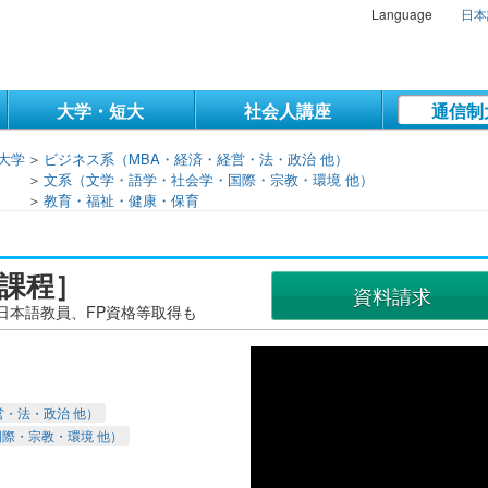
Language
日本
大学・短大
社会人講座
通信制
大学
＞
ビジネス系（MBA・経済・経営・法・政治 他）
＞
文系（文学・語学・社会学・国際・宗教・環境 他）
＞
教育・福祉・健康・保育
育課程］
資料請求
日本語教員、FP資格等取得も
営・法・政治 他）
際・宗教・環境 他）