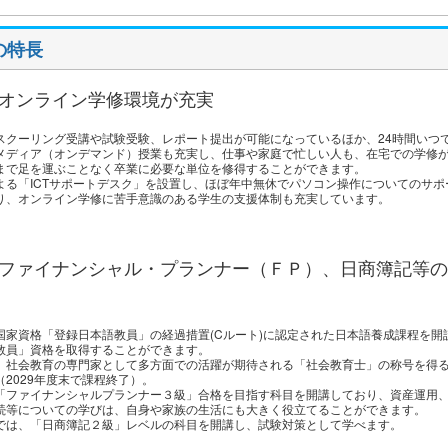
の特長
オンライン学修環境が充実
スクーリング受講や試験受験、レポート提出が可能になっているほか、24時間いつ
メディア（オンデマンド）授業も充実し、仕事や家庭で忙しい人も、在宅での学修
まで足を運ぶことなく卒業に必要な単位を修得することができます。
よる「ICTサポートデスク」を設置し、ほぼ年中無休でパソコン操作についてのサポ
り、オンライン学修に苦手意識のある学生の支援体制も充実しています。
ファイナンシャル・プランナー（ＦＰ）、日商簿記等の
国家資格「登録日本語教員」の経過措置(Cルート)に認定された日本語養成課程を開
教員」資格を取得することができます。
、社会教育の専門家として多方面での活躍が期待される「社会教育士」の称号を得
2029年度末で課程終了）。
「ファイナンシャルプランナー３級」合格を目指す科目を開講しており、資産運用
続等についての学びは、自身や家族の生活にも大きく役立てることができます。
では、「日商簿記２級」レベルの科目を開講し、試験対策として学べます。