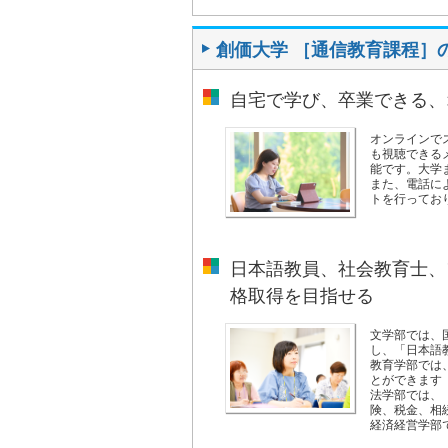
創価大学 ［通信教育課程］
自宅で学び、卒業できる、
オンラインで
も視聴できる
能です。大学
また、電話に
トを行ってお
日本語教員、社会教育士、
格取得を目指せる
文学部では、
し、「日本語
教育学部では
とができます（
法学部では、
険、税金、相
経済経営学部