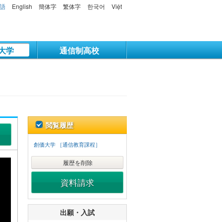
語
English
簡体字
繁体字
한국어
Việt
大学
通信制高校
閲覧履歴
創価大学 ［通信教育課程］
履歴を削除
資料請求
出願・入試