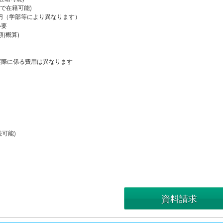
在籍可能)
4万円（学部等により異なります）
必要
(概算)
際に係る費用は異なります
）
続可能)
資料請求