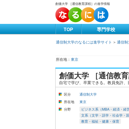
創価大学 ［通信教育課程］の進学情報
TOP
専門学校
通信制大学のなるには進学サイト
＞
通信制
東京
創価大学 ［通信教
自宅で学び、卒業できる。教員免許、
区分
通信制大学
所在地
東京
分野
ビジネス系（MBA・経済・経
文系（文学・語学・社会学・国
教育・福祉・健康・保育