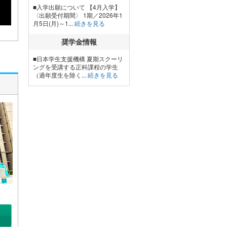
■入学出願について 【4月入学】
〈出願受付期間〉 1期／2026年1
月5日(月)～1...
続きを見る
奨学金情報
■日本学生支援機構 夏期スクーリ
ングを受講する正科課程の学生
（過年度生を除く...
続きを見る