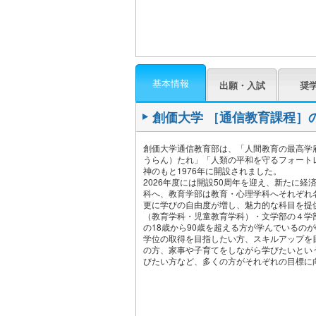
基本情報
出願・入試
奨
創価大学 ［通信教育課程］
創価大学通信教育部は、「人間教育の最高学
うらん）たれ」「人類の平和を守るフォート
神のもと1976年に開設されました。
2026年度には開設50周年を迎え、新たに
科へ、教育学部は教育・心理学科へそれぞれ
更に学びの自由度が増し、魅力的な科目を提
（教育学科・児童教育学科）・文学部の４学
の18歳から90歳を超える方が学んでいるの
学位の取得を目指したい方、スキルアップを
の方、家事や子育てをしながら学びたいとい
びたい方など、多くの方がそれぞれの目標に