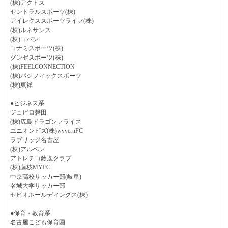
(株)アクトス
セントラルスポーツ(株)
アイレクススポーツライフ(株)
(株)ルネサンス
(株)コパン
コナミスポーツ(株)
グンゼスポーツ(株)
(株)FEELCONNECTION
(株)パシフィックスポーツ
(株)東祥
●ビジネス系
ジュビロ磐田
(株)広島ドラゴンフライズ
ユニオンビズ(株)wyvernFC
ラブリッジ名古屋
(株)アルペン
アトレチコ鈴鹿クラブ
(株)藤枝MYFC
中京高校サッカー部(岐阜)
名城大学サッカー部
ゼビオホールディングス(株)
●保育・教育系
名古屋こども保育園