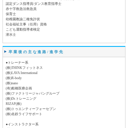
認定ダンス指導員/ダンス教育指導士
赤十字救急法救急員
保育士
幼稚園教諭二種免許状
社会福祉主事（任用）資格
こども運動指導者検定
潜水士
卒業後の主な進路/進学先
●トレーナー系
(株)THINKフィットネス
(株)LAVA International
(株)R-body
(株)nano
(有)船橋医療企画
(株)ファクトリージャパングループ
(株)Dr.トレーニング
RIZAP(株)
(株)トゥエンティーフォーセブン
(株)名鉄ライフサポート
●インストラクター系