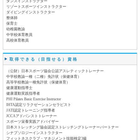
ダンスインストラクター
リゾートスポーツインストラクター
ダイビングインストラクター
整体師
保育士
幼稚園教諭
中学校体育教員
高校体育教員
取得できる（目指せる）資格
（公財）日本スポーツ協会公認アスレティックトレーナー
中学校教諭一種（二種）免許状（保健体育）
高等学校教諭一種免許状（保健体育）
健康運動指導士
健康運動実践指導者
PHI Pilates Basic Exercise Instructor
IHTA認定リラクゼーションセラピスト
JATI認定トレーニング指導者
JCCAアドバンストトレーナー
スポーツ栄養実践アドバイザー
日本ストレッチング協会認定ストレッチングトレーナーパートナー
シナプソロジーインストラクター
フィットネスクラブ・マネジメント技能検定3級