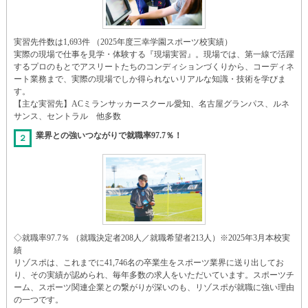
実習先件数は1,693件 （2025年度三幸学園スポーツ校実績）
実際の現場で仕事を見学・体験する『現場実習』。現場では、第一線で活躍
するプロのもとでアスリートたちのコンディションづくりから、コーディネ
ート業務まで、実際の現場でしか得られないリアルな知識・技術を学びま
す。
【主な実習先】ACミランサッカースクール愛知、名古屋グランパス、ルネ
サンス、セントラル 他多数
業界との強いつながりで就職率97.7％！
２
◇就職率97.7％ （就職決定者208人／就職希望者213人）※2025年3月本校実
績
リゾスポは、これまでに41,746名の卒業生をスポーツ業界に送り出してお
り、その実績が認められ、毎年多数の求人をいただいています。スポーツチ
ーム、スポーツ関連企業との繋がりが深いのも、リゾスポが就職に強い理由
の一つです。