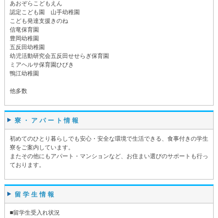
あおぞらこどもえん
認定こども園 山手幼稚園
こども発達支援きのね
信竜保育園
豊岡幼稚園
五反田幼稚園
幼児活動研究会五反田せせらぎ保育園
ミアヘルサ保育園ひびき
鴨江幼稚園
他多数
寮・アパート情報
初めてのひとり暮らしでも安心・安全な環境で生活できる、食事付きの学生
寮をご案内しています。
またその他にもアパート・マンションなど、お住まい選びのサポートも行っ
ております。
留学生情報
■留学生受入れ状況