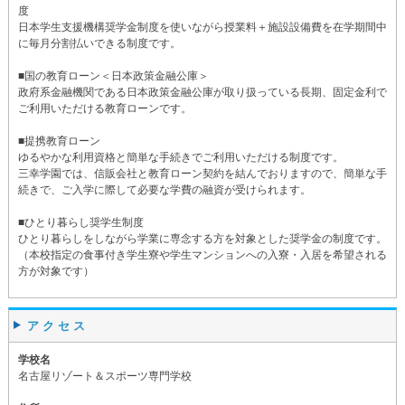
度
日本学生支援機構奨学金制度を使いながら授業料＋施設設備費を在学期間中
に毎月分割払いできる制度です。
■国の教育ローン＜日本政策金融公庫＞
政府系金融機関である日本政策金融公庫が取り扱っている長期、固定金利で
ご利用いただける教育ローンです。
■提携教育ローン
ゆるやかな利用資格と簡単な手続きでご利用いただける制度です。
三幸学園では、信販会社と教育ローン契約を結んでおりますので、簡単な手
続きで、ご入学に際して必要な学費の融資が受けられます。
■ひとり暮らし奨学生制度
ひとり暮らしをしながら学業に専念する方を対象とした奨学金の制度です。
（本校指定の食事付き学生寮や学生マンションへの入寮・入居を希望される
方が対象です）
アクセス
学校名
名古屋リゾート＆スポーツ専門学校