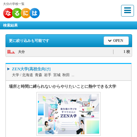
大分の学校一覧
検索結果
更に絞り込みも可能です
OPEN
1 校
大分
ZEN大学[高校生向け]
大学 /
北海道 青森 岩手 宮城 秋田 ...
場所と時間に縛られないからやりたいことに熱中できる大学