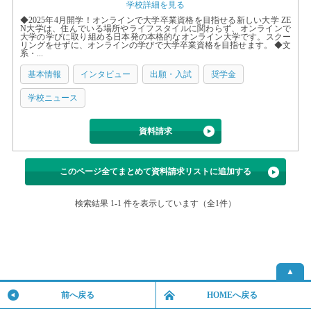
学校詳細を見る
◆2025年4月開学！オンラインで大学卒業資格を目指せる新しい大学 ZE
N大学は、住んでいる場所やライフスタイルに関わらず、オンラインで
大学の学びに取り組める日本発の本格的なオンライン大学です。スクー
リングをせずに、オンラインの学びで大学卒業資格を目指せます。 ◆文
系・...
基本情報
インタビュー
出願・入試
奨学金
学校ニュース
資料請求
このページ全てまとめて資料請求リストに追加する
検索結果 1-1 件を表示しています（全1件）
▲
前へ戻る
HOMEへ戻る