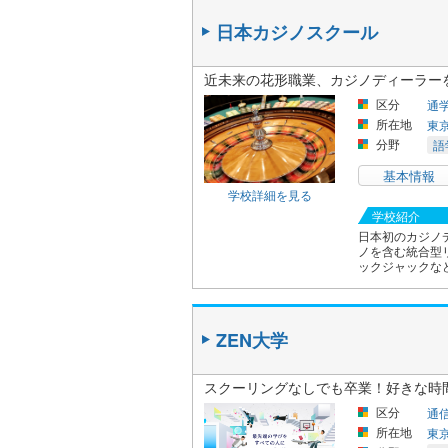
日本カジノスクール
近未来の花形職業、カジノディーラー
区分
通
所在地
東
分野
語
基本情報
学校詳細を見る
学校紹介
日本初のカジノ
ノを含む統合型
ックジャックな
ZEN大学
スクーリングなしでも卒業！好きな時
区分
通
所在地
東