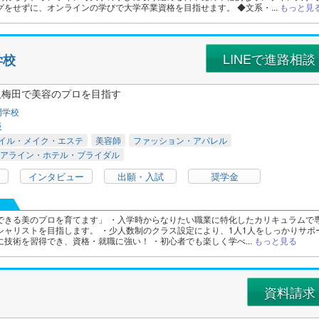
をせずに、オンラインの学びで大学卒業資格を目指せます。 ◆文系・...
もっと見
LINEで進路相談
学校
大阪梅田で美容のプロを目指す
門学校
阪
イル・メイク・エステ
美容師
ファッション・アパレル
アライン・ホテル・ブライダル
インタビュー
出願・入試
奨学金
できる美のプロを育てます」 ・入学時からなりたい職業に特化したカリキュラムで
シャリストを目指します。 ・少人数制のクラス設定により、1人1人をしっかりサポ
技術を習得でき、資格・就職に強い！ ・初心者でも楽しく学べ...
もっと見る
資料請求