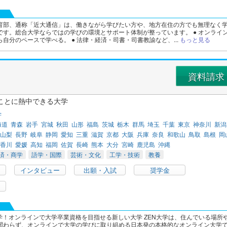
育部、通称「近大通信」は、働きながら学びたい方や、地方在住の方でも無理なく
です。総合大学ならではの学びの環境とサポート体制が整っています。 ● オンライ
自分のペースで学べる。 ● 法律・経済・司書・司書教諭など、...
もっと見る
資料請求
ことに熱中できる大学
学
海道
青森
岩手
宮城
秋田
山形
福島
茨城
栃木
群馬
埼玉
千葉
東京
神奈川
新潟
山梨
長野
岐阜
静岡
愛知
三重
滋賀
京都
大阪
兵庫
奈良
和歌山
鳥取
島根
岡
香川
愛媛
高知
福岡
佐賀
長崎
熊本
大分
宮崎
鹿児島
沖縄
済・商学
語学・国際
芸術・文化
工学・技術
教養
インタビュー
出願・入試
奨学金
開学！オンラインで大学卒業資格を目指せる新しい大学 ZEN大学は、住んでいる場所
関わらず、オンラインで大学の学びに取り組める日本発の本格的なオンライン大学