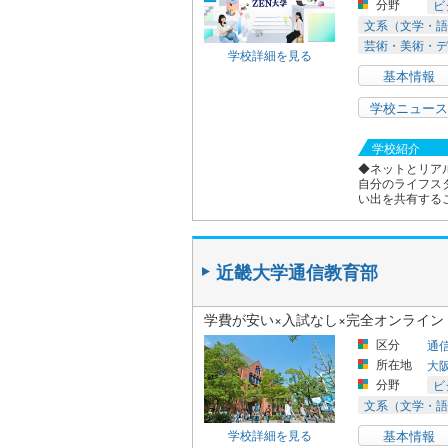
分野
ビ
文系（文学・語
芸術・美術・デ
学校詳細を見る
基本情報
学校ニュース
学校紹介
◆ネットとリア
自分のライフス
い出を共有する
近畿大学通信教育部
学費が安い×入試なし×完全オンライ
区分
通
所在地
大
分野
ビ
文系（文学・語
学校詳細を見る
基本情報