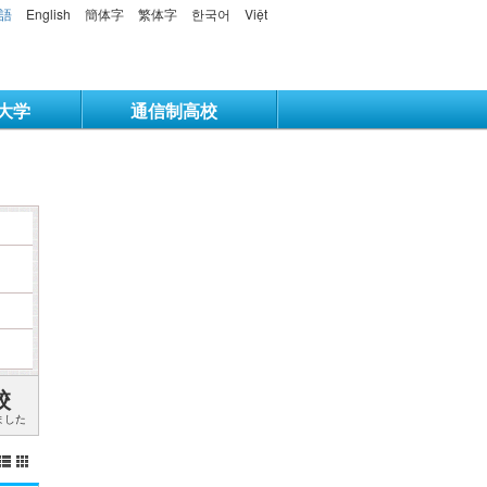
語
English
簡体字
繁体字
한국어
Việt
大学
通信制高校
校
ました