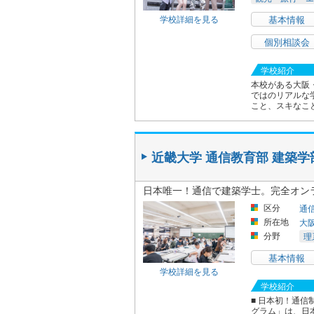
学校詳細を見る
基本情報
個別相談会
学校紹介
本校がある大阪
ではのリアルな
こと、スキなこ
近畿大学 通信教育部 建築
日本唯一！通信で建築学士。完全オン
区分
通
所在地
大
分野
理
基本情報
学校詳細を見る
学校紹介
■ 日本初！通
グラム」は、日