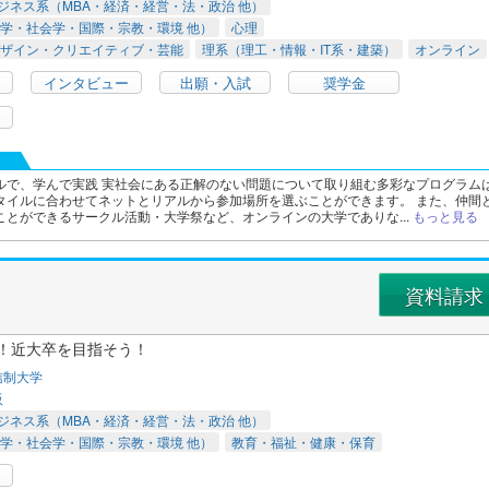
ジネス系（MBA・経済・経営・法・政治 他）
学・社会学・国際・宗教・環境 他）
心理
ザイン・クリエイティブ・芸能
理系（理工・情報・IT系・建築）
オンライン
インタビュー
出願・入試
奨学金
ルで、学んで実践 実社会にある正解のない問題について取り組む多彩なプログラム
タイルに合わせてネットとリアルから参加場所を選ぶことができます。 また、仲間
ことができるサークル活動・大学祭など、オンラインの大学でありな...
もっと見る
資料請求
ン！近大卒を目指そう！
信制大学
阪
ジネス系（MBA・経済・経営・法・政治 他）
学・社会学・国際・宗教・環境 他）
教育・福祉・健康・保育