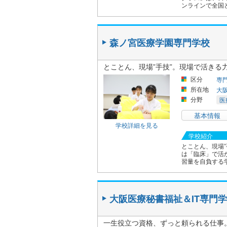
ンラインで全国ど
森ノ宮医療学園専門学校
とことん、現場”手技”。現場で活きる
区分
専
所在地
大
分野
医
基本情報
学校詳細を見る
学校紹介
とことん、現場
は「臨床」で活
習量を自負する
大阪医療秘書福祉＆IT専門
一生役立つ資格、ずっと頼られる仕事