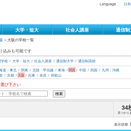
Language
日本
大学・短大
社会人講座
通信制
阪
＞
大阪の学校一覧
り込みも可能です
門学校
/
大学・短大
/
社会人講座
/
通信制大学
/
通信制高校
海道・東北
/
関東
/
北陸・甲信越
/
東海
/
関西
/
中国
/
四国
/
九州・沖縄
賀
/
京都
/
大阪
/
兵庫
/
奈良
/
和歌山
お選び下さい
検索
34
見つかり
表示切替