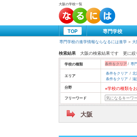
大阪の学校一覧
TOP
専門学校
専門学校の進学情報ならなるには進学
＞
大
検索結果
大阪の検索結果です
更に絞
条件をクリア
/
専
学校の種類
条件をクリア
/
北
エリア
条件をクリア
/
滋
分野
※学校の種類を
フリーワード
大阪