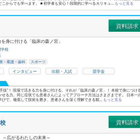
こからでも学べます。 ■ 初学者も安心！段階的に学べるカリキュ...
もっと見る
資料請求
力を身に付ける「臨床の森ノ宮」
門学校
阪
療・看護・歯科
スポーツ
インタビュー
出願・入試
奨学金
”手技”！ 現場で活きる力を身に付ける、それが「臨床の森ノ宮」！ 本校で身につけ
かせる力。同じ症状でも患者さんによってアプローチ方法はさまざまです。 日本一
学びで、徹底して技術を磨き、患者さんを深く理解できる観...
もっと見る
資料請求
学校
。～広がるわたしの未来～