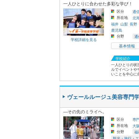
一人ひとりに合わせた多彩な学び！
区分
通
所在地
北
福井
山梨
長野
鹿児島
分野
通
学校詳細を見る
基本情報
学校紹介
一人ひとりの状
ルでイベントや
いことを中心に自
ヴェールルージュ美容専門
―その先のミライヘ。
区分
専
所在地
大
分野
福
観光・旅行・エ