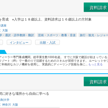
資料請求
を育成 ※入学は１８歳以上、資料請求は１６歳以上の方対象
学講座
京
大阪
学・通訳・語学教師・翻訳
芸術・スポーツ・教養・音楽
旅行・観光・レジャ
インタビュー
出願・入試
ディーラー専門養成機関。総卒業生数1000名超。 すでに大阪で建設が始まっている
リゾート（IR）で一番のりで活躍するためのスキルが習得できます。 ルーレットや
ど本格的なカジノ機材を使用し、実践的にディーリング技能を身に...
もっと見る
資料請求
間に好きな場所から自由に学べる
信制大学
京
神奈川
大阪