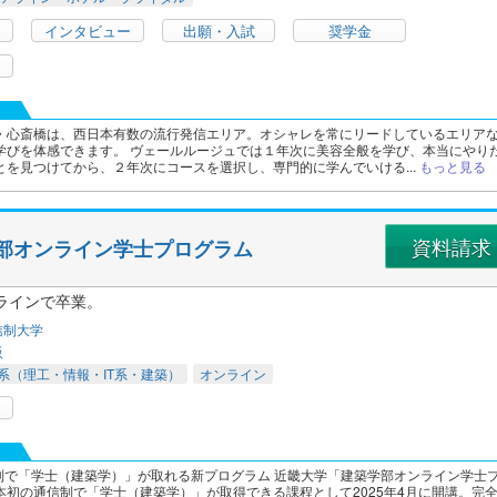
インタビュー
出願・入試
奨学金
・心斎橋は、西日本有数の流行発信エリア。オシャレを常にリードしているエリア
学びを体感できます。 ヴェールルージュでは１年次に美容全般を学び、本当にやり
とを見つけてから、２年次にコースを選択し、専門的に学んでいける...
もっと見る
資料請求
学部オンライン学士プログラム
ラインで卒業。
信制大学
阪
系（理工・情報・IT系・建築）
オンライン
信制で「学士（建築学）」が取れる新プログラム 近畿大学「建築学部オンライン学士
本初の通信制で「学士（建築学）」が取得できる課程として2025年4月に開講。完