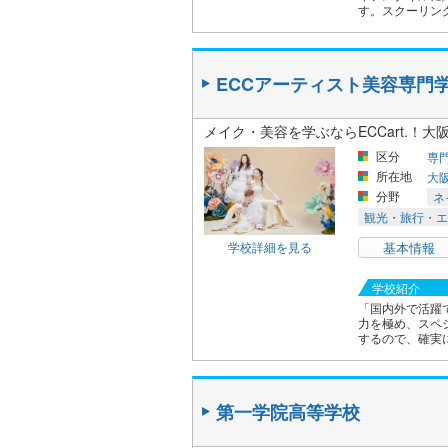
す。スクーリング
ECCアーティスト美容専門
メイク・美容を学ぶならECCart.！
区分
専
所在地
大
分野
ネ
観光・旅行・エ
学校詳細を見る
基本情報
学校紹介
「国内外で活躍
力を極め、スペ
するので、確実に
第一学院高等学校