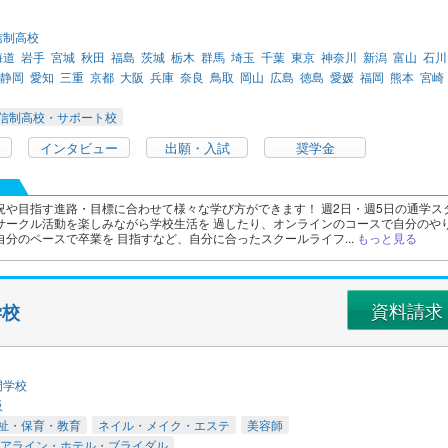
信制高校
海道
岩手
宮城
秋田
福島
茨城
栃木
群馬
埼玉
千葉
東京
神奈川
新潟
富山
石川
静岡
愛知
三重
京都
大阪
兵庫
奈良
鳥取
岡山
広島
徳島
愛媛
福岡
熊本
宮崎
信制高校・サポート校
インタビュー
出願・入試
奨学金
況や目指す進路・目標に合わせて様々な学び方ができます！ 週2日・週5日の通学ス
サークル活動を楽しみながら学校生活を 過したり、オンラインのコースで自分のや
分のペースで卒業を 目指すなど、自分に合ったスクールライフ...
もっと見る
資料請求
学校
門学校
阪
祉・保育・教育
ネイル・メイク・エステ
美容師
アライン・ホテル・ブライダル