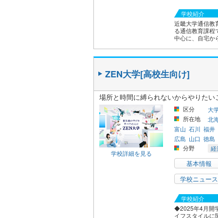
学校紹介
近畿大学通信教
る通信教育課程
中心に、自宅から
ZEN大学[高校生向け]
場所と時間に縛られないからやりたい
区分
大
所在地
北
富山
石川
福井
広島
山口
徳島
分野
経
学校詳細を見る
基本情報
学校ニュース
学校紹介
◆2025年4月
イフスタイルに