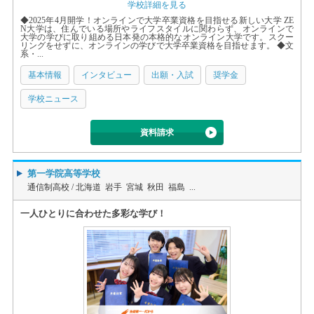
学校詳細を見る
◆2025年4月開学！オンラインで大学卒業資格を目指せる新しい大学 ZE
N大学は、住んでいる場所やライフスタイルに関わらず、オンラインで
大学の学びに取り組める日本発の本格的なオンライン大学です。スクー
リングをせずに、オンラインの学びで大学卒業資格を目指せます。 ◆文
系・...
基本情報
インタビュー
出願・入試
奨学金
学校ニュース
資料請求
第一学院高等学校
通信制高校 /
北海道 岩手 宮城 秋田 福島 ...
一人ひとりに合わせた多彩な学び！