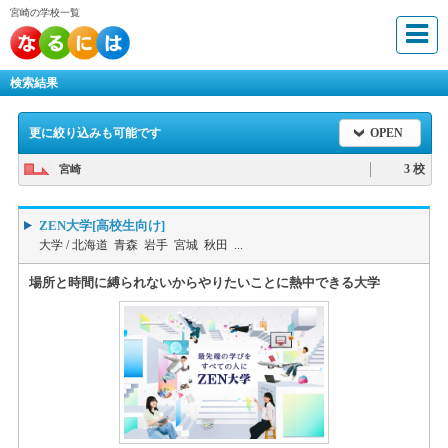
宮崎の学校一覧
検索結果
更に絞り込みも可能です
OPEN
3 校
宮崎
ZEN大学[高校生向け]
大学 /
北海道 青森 岩手 宮城 秋田 ...
場所と時間に縛られないからやりたいことに熱中できる大学