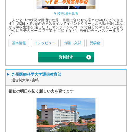
学校詳細を見る
一人ひとりの状況や目指す進路・目標に合わせて様々な学び方ができま
す！ 週2日・週5日の通学スタイルでイベントやサークル活動を楽しみな
がら学校生活を 過したり、オンラインのコースで自分のやりたいことを
中心に自分のペースで卒業を 目指すなど、自分に合ったスクールライ
フ...
基本情報
インタビュー
出願・入試
奨学金
資料請求
九州医療科学大学通信教育部
通信制大学 /
宮崎
福祉の明日を拓く新しい力を育てます