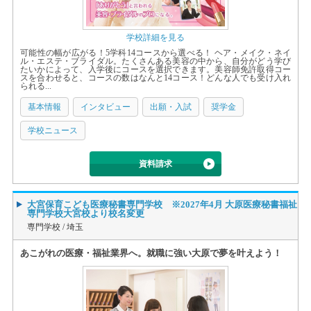
学校詳細を見る
可能性の幅が広がる！5学科14コースから選べる！ ヘア・メイク・ネイ
ル・エステ・ブライダル。たくさんある美容の中から、自分がどう学び
たいかによって、入学後にコースを選択できます。美容師免許取得コー
スを合わせると、コースの数はなんと14コース！どんな人でも受け入れ
られる...
基本情報
インタビュー
出願・入試
奨学金
学校ニュース
資料請求
大宮保育こども医療秘書専門学校 ※2027年4月 大原医療秘書福祉
専門学校大宮校より校名変更
専門学校 /
埼玉
あこがれの医療・福祉業界へ。就職に強い大原で夢を叶えよう！