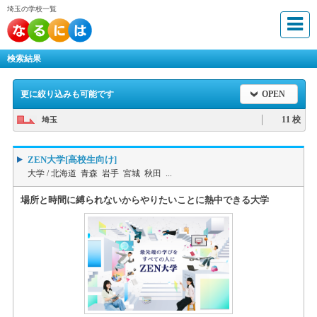
埼玉の学校一覧
検索結果
更に絞り込みも可能です
OPEN
11 校
埼玉
ZEN大学[高校生向け]
大学 /
北海道 青森 岩手 宮城 秋田 ...
場所と時間に縛られないからやりたいことに熱中できる大学