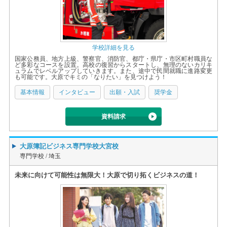
学校詳細を見る
国家公務員、地方上級、警察官、消防官、都庁・県庁・市区町村職員な
ど多彩なコースを設置。高校の復習からスタートし、無理のないカリキ
ュラムでレベルアップしていきます。また、途中で民間就職に進路変更
も可能です。大原でキミの「なりたい」を見つけよう！
基本情報
インタビュー
出願・入試
奨学金
資料請求
大原簿記ビジネス専門学校大宮校
専門学校 /
埼玉
未来に向けて可能性は無限大！大原で切り拓くビジネスの道！