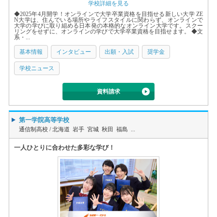
学校詳細を見る
◆2025年4月開学！オンラインで大学卒業資格を目指せる新しい大学 ZE
N大学は、住んでいる場所やライフスタイルに関わらず、オンラインで
大学の学びに取り組める日本発の本格的なオンライン大学です。スクー
リングをせずに、オンラインの学びで大学卒業資格を目指せます。 ◆文
系・...
基本情報
インタビュー
出願・入試
奨学金
学校ニュース
資料請求
第一学院高等学校
通信制高校 /
北海道 岩手 宮城 秋田 福島 ...
一人ひとりに合わせた多彩な学び！