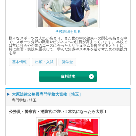
学校詳細を見る
様々なスポーツの人気が高まり、また世の中の健康への関心も高まる中
で、スポーツ分野の職業やビジネスへの注目が高まっています。 本校で
は常に社会や企業のニーズに合ったカリキュラムを展開するとともに、
特に実習・実技を重視して、学んだ知識やスキルを活かすための実践力
を持...
基本情報
出願・入試
奨学金
資料請求
大原法律公務員専門学校大宮校［埼玉］
専門学校 /
埼玉
公務員・警察官・消防官に強い！本気になったら大原！