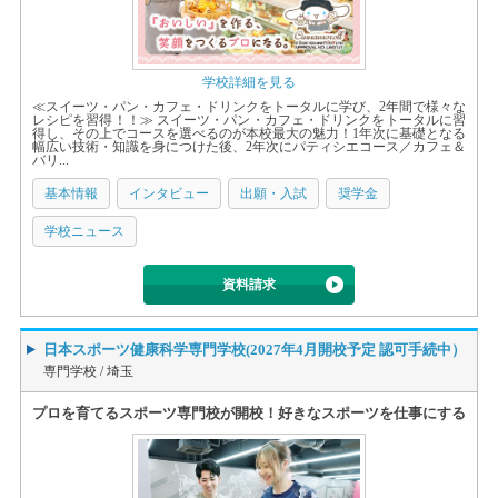
学校詳細を見る
≪スイーツ・パン・カフェ・ドリンクをトータルに学び、2年間で様々な
レシピを習得！！≫ スイーツ・パン・カフェ・ドリンクをトータルに習
得し、その上でコースを選べるのが本校最大の魅力！1年次に基礎となる
幅広い技術・知識を身につけた後、2年次にパティシエコース／カフェ＆
バリ...
基本情報
インタビュー
出願・入試
奨学金
学校ニュース
資料請求
日本スポーツ健康科学専門学校(2027年4月開校予定 認可手続中）
専門学校 /
埼玉
プロを育てるスポーツ専門校が開校！好きなスポーツを仕事にする