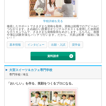
学校詳細を見る
徹底したサポートでさまざまな資格を取得。資格は就職でのアピールに
つながります。きめ細かい授業やオリジナルテキストを使用した効率的
なカリキュラムで、さまざまな資格取得をめざします。もちろん、面接
や筆記試験対策もバッチリ行います。だから、大原は医療・福祉に強
い！！
基本情報
インタビュー
出願・入試
奨学金
資料請求
大宮スイーツ＆カフェ専門学校
専門学校 /
埼玉
「おいしい」を作る、笑顔をつくるプロになる。