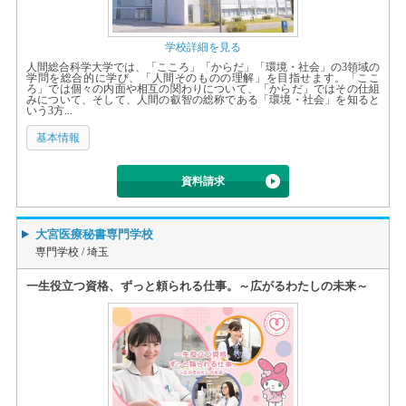
学校詳細を見る
人間総合科学大学では、「こころ」「からだ」「環境・社会」の3領域の
学問を総合的に学び、「人間そのものの理解」を目指せます。「ここ
ろ」では個々の内面や相互の関わりについて、「からだ」ではその仕組
みについて、そして、人間の叡智の総称である「環境・社会」を知ると
いう3方...
基本情報
資料請求
大宮医療秘書専門学校
専門学校 /
埼玉
一生役立つ資格、ずっと頼られる仕事。～広がるわたしの未来～