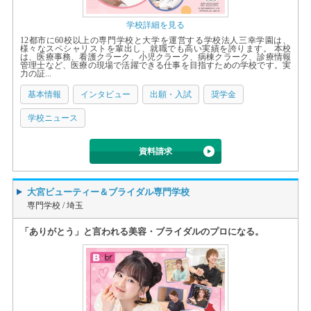
学校詳細を見る
12都市に60校以上の専門学校と大学を運営する学校法人三幸学園は、
様々なスペシャリストを輩出し、就職でも高い実績を誇ります。 本校
は、医療事務、看護クラーク、小児クラーク、病棟クラーク、診療情報
管理士など、医療の現場で活躍できる仕事を目指すための学校です。実
力の証...
基本情報
インタビュー
出願・入試
奨学金
学校ニュース
資料請求
大宮ビューティー＆ブライダル専門学校
専門学校 /
埼玉
「ありがとう」と言われる美容・ブライダルのプロになる。