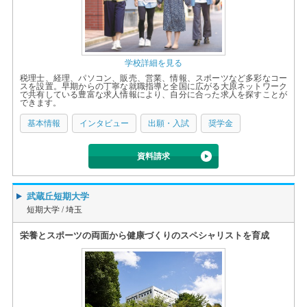
学校詳細を見る
税理士、経理、パソコン、販売、営業、情報、スポーツなど多彩なコー
スを設置。早期からの丁寧な就職指導と全国に広がる大原ネットワーク
で共有している豊富な求人情報により、自分に合った求人を探すことが
できます。
基本情報
インタビュー
出願・入試
奨学金
資料請求
武蔵丘短期大学
短期大学 /
埼玉
栄養とスポーツの両面から健康づくりのスペシャリストを育成