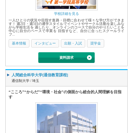
学校詳細を見る
一人ひとりの状況や目指す進路・目標に合わせて様々な学び方ができま
す！ 週2日・週5日の通学スタイルでイベントやサークル活動を楽しみな
がら学校生活を 過したり、オンラインのコースで自分のやりたいことを
中心に自分のペースで卒業を 目指すなど、自分に合ったスクールライ
フ...
基本情報
インタビュー
出願・入試
奨学金
資料請求
人間総合科学大学[通信教育課程]
通信制大学 /
埼玉
“こころ”“からだ”“環境・社会”の側面から総合的人間理解を目指
す